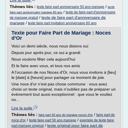
Lire la suite
Thèmes liés :
/
texte faire part anniversaire 50 ans mariage
texte
/
texte de faire part d'anniversaire
faire part anniversaire mariage 60 ans
/
texte de faire part d'anniversaire de
de mariage gratuit
mariage
/
texte faire part invitation anniversaire 60 ans
Texte pour Faire Part de Mariage : Noces
d’Or
Voici un demi siècle, nous nous disions oui
Depuis jour après jour, ce oui a grandi
Nous voulons fêter cela aujourd'hui
Et le faire avec vous, et tous nos amis
A l'occasion de nos Noces d'Or, nous vous invitons à [lieu]
le [date] à [heure] pour partager ce moment de joie.
Une noce d'or n'est pas chose commune : vous avez
choisi un texte original, mais n'oubliez pas de préparer un
évènement tout aussi exceptionnel : que vous le vouliez
ou...
Lire la suite
Thèmes liés :
/
faire part de
faire part 50 ans de mariage noces d'or
/
/
noce d'or
texte faire part 50 ans mariage
exemple de texte faire
/
texte original pour faire part de
part mariage original