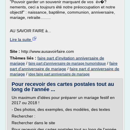
"Pouvoir garder un souvenir marquant de vos év�?
nements, ceci a toujours été notre préoccupation et notre
objectif" : naissance, baptême, communion, anniversaire,
mariage, retraite.........
AU SAVOIR FAIRE à...
Lire la suite
Site :
http://www.ausavoirfaire.com
Thèmes liés :
faire part d'invitation anniversaire de
mariage
/
/
faire
faire part d'anniversaire de mariage humoristique
part d'anniversaire de mariage
/
faire part d anniversaire de
mariage
/
idee faire part anniversaire de mariage
Pour recevoir des cartes postales tout au
long de l'année ...
Un maximum d'idées pour préparer un mariage festif en
2017 ou 2018 !
- Des photos, des exemples, des modèles, des textes
Rechercher :
Rechercher dans le site
Pour recevoir des cartes postales tout au long de l'année