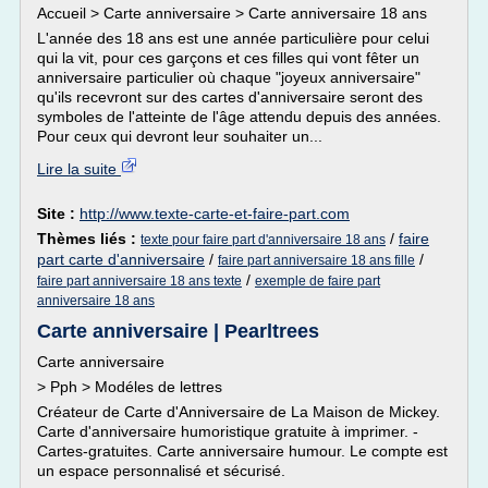
Accueil > Carte anniversaire > Carte anniversaire 18 ans
L'année des 18 ans est une année particulière pour celui
qui la vit, pour ces garçons et ces filles qui vont fêter un
anniversaire particulier où chaque "joyeux anniversaire"
qu'ils recevront sur des cartes d'anniversaire seront des
symboles de l'atteinte de l'âge attendu depuis des années.
Pour ceux qui devront leur souhaiter un...
Lire la suite
Site :
http://www.texte-carte-et-faire-part.com
Thèmes liés :
/
faire
texte pour faire part d'anniversaire 18 ans
part carte d'anniversaire
/
/
faire part anniversaire 18 ans fille
/
faire part anniversaire 18 ans texte
exemple de faire part
anniversaire 18 ans
Carte anniversaire | Pearltrees
Carte anniversaire
> Pph > Modéles de lettres
Créateur de Carte d'Anniversaire de La Maison de Mickey.
Carte d'anniversaire humoristique gratuite à imprimer. -
Cartes-gratuites. Carte anniversaire humour. Le compte est
un espace personnalisé et sécurisé.