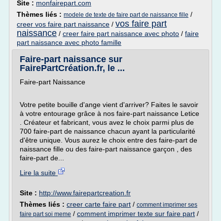
Site :
monfairepart.com
Thèmes liés :
/
modele de texte de faire part de naissance fille
vos faire part
creer vos faire part naissance
/
naissance
/
creer faire part naissance avec photo
/
faire
part naissance avec photo famille
Faire-part naissance sur
FairePartCréation.fr, le ...
Faire-part Naissance
Votre petite bouille d'ange vient d'arriver? Faites le savoir
à votre entourage grâce à nos faire-part naissance Letice
. Créateur et fabricant, vous avez le choix parmi plus de
700 faire-part de naissance chacun ayant la particularité
d'être unique. Vous aurez le choix entre des faire-part de
naissance fille ou des faire-part naissance garçon , des
faire-part de...
Lire la suite
Site :
http://www.fairepartcreation.fr
Thèmes liés :
creer carte faire part
/
comment imprimer ses
/
comment imprimer texte sur faire part
/
faire part soi meme