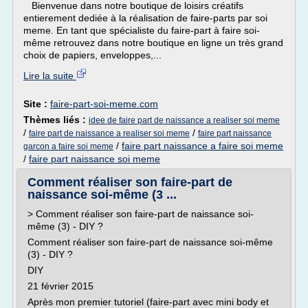
Bienvenue dans notre boutique de loisirs créatifs
entierement dediée à la réalisation de faire-parts par soi
meme. En tant que spécialiste du faire-part à faire soi-
même retrouvez dans notre boutique en ligne un très grand
choix de papiers, enveloppes,...
Lire la suite
Site :
faire-part-soi-meme.com
Thèmes liés :
idee de faire part de naissance a realiser soi meme
/
/
faire part de naissance a realiser soi meme
faire part naissance
/
faire part naissance a faire soi meme
garcon a faire soi meme
/
faire part naissance soi meme
Comment réaliser son faire-part de
naissance soi-même (3 ...
> Comment réaliser son faire-part de naissance soi-
même (3) - DIY ?
Comment réaliser son faire-part de naissance soi-même
(3) - DIY ?
DIY
21 février 2015
Après mon premier tutoriel (faire-part avec mini body et