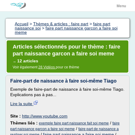
Menu
Accueil
>
Thèmes & articles : faire part
>
faire part
naissance soi
>
faire part naissance garcon a faire soi
meme
Articles sélectionnés pour le thème : faire
part naissance garcon a faire soi meme
12 articles
→
Voir également
28 Vidéos
pour ce thème
Faire-part de naissance à faire soi-même Tiago
Exemple de faire-part de naissance à faire soi-même Tiago.
Explications pas à pas...
Lire la suite
Site :
http://www.youtube.com
Thèmes liés :
/
exemple faire part naissance fait soi meme
faire
/
part naissance garcon a faire soi meme
faire part de naissance a
/
faire part naissance a faire soi meme
/
realiser soi meme