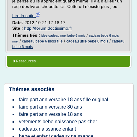
je pense qu'ils apprécient quand meme, il y a d'ailleur un
récp des livres chouette ici : Cette url n'existe plus , ou...
Lire la suite
Date:
2012-10-21 17:18:17
Site :
http://forum.doctissimo.fr
Thèmes liés :
/
idee cadeau noel bebe 6 mois
cadeau bebe 6 mois
/
/
/
cadeau bebe 6 mois fille
cadeau utile bebe 6 mois
cadeau
noel
bebe 6 mois
8 Ressources
Thèmes associés
faire part anniversaire 18 ans fille original
faire part anniversaire 80 ans
faire part anniversaire 18 ans
vetements bebe naissance pas cher
cadeaux naissance enfant
bebe et enfant cadeaux naissance