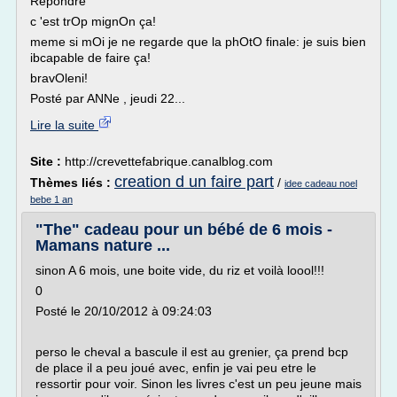
Répondre
c 'est trOp mignOn ça!
meme si mOi je ne regarde que la phOtO finale: je suis bien
ibcapable de faire ça!
bravOleni!
Posté par ANNe , jeudi 22...
Lire la suite
Site :
http://crevettefabrique.canalblog.com
creation d un faire part
Thèmes liés :
/
idee cadeau noel
bebe 1 an
"The" cadeau pour un bébé de 6 mois -
Mamans nature ...
sinon A 6 mois, une boite vide, du riz et voilà loool!!!
0
Posté le 20/10/2012 à 09:24:03
perso le cheval a bascule il est au grenier, ça prend bcp
de place il a peu joué avec, enfin je vai peu etre le
ressortir pour voir. Sinon les livres c'est un peu jeune mais