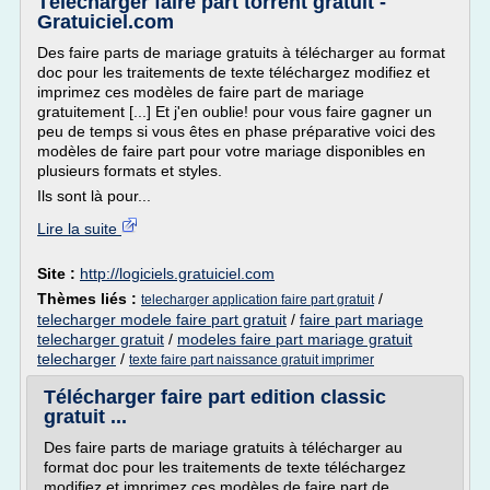
Télécharger faire part torrent gratuit -
Gratuiciel.com
Des faire parts de mariage gratuits à télécharger au format
doc pour les traitements de texte téléchargez modifiez et
imprimez ces modèles de faire part de mariage
gratuitement [...] Et j'en oublie! pour vous faire gagner un
peu de temps si vous êtes en phase préparative voici des
modèles de faire part pour votre mariage disponibles en
plusieurs formats et styles.
Ils sont là pour...
Lire la suite
Site :
http://logiciels.gratuiciel.com
Thèmes liés :
/
telecharger application faire part gratuit
telecharger modele faire part gratuit
/
faire part mariage
telecharger gratuit
/
modeles faire part mariage gratuit
telecharger
/
texte faire part naissance gratuit imprimer
Télécharger faire part edition classic
gratuit ...
Des faire parts de mariage gratuits à télécharger au
format doc pour les traitements de texte téléchargez
modifiez et imprimez ces modèles de faire part de