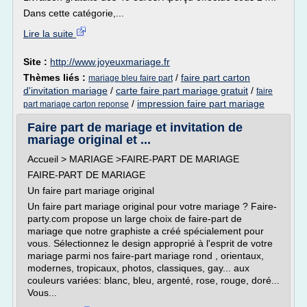
Dans cette catégorie,...
Lire la suite
Site :
http://www.joyeuxmariage.fr
Thèmes liés :
/
faire part carton
mariage bleu faire part
d'invitation mariage
/
carte faire part mariage gratuit
/
faire
/
impression faire part mariage
part mariage carton reponse
Faire part de mariage et invitation de
mariage original et ...
Accueil > MARIAGE >FAIRE-PART DE MARIAGE
FAIRE-PART DE MARIAGE
Un faire part mariage original
Un faire part mariage original pour votre mariage ? Faire-
party.com propose un large choix de faire-part de
mariage que notre graphiste a créé spécialement pour
vous. Sélectionnez le design approprié à l'esprit de votre
mariage parmi nos faire-part mariage rond , orientaux,
modernes, tropicaux, photos, classiques, gay... aux
couleurs variées: blanc, bleu, argenté, rose, rouge, doré...
Vous...