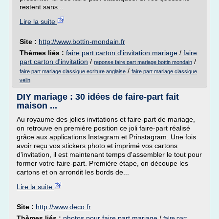
restent sans...
Lire la suite
Site :
http://www.bottin-mondain.fr
Thèmes liés :
faire part carton d'invitation mariage
/
faire
part carton d'invitation
/
/
reponse faire part mariage bottin mondain
/
faire part mariage classique ecriture anglaise
faire part mariage classique
velin
DIY mariage : 30 idées de faire-part fait
maison ...
Au royaume des jolies invitations et faire-part de mariage,
on retrouve en première position ce joli faire-part réalisé
grâce aux applications Instagram et Prinstagram. Une fois
avoir reçu vos stickers photo et imprimé vos cartons
d'invitation, il est maintenant temps d'assembler le tout pour
former votre faire-part. Première étape, on découpe les
cartons et on arrondit les bords de...
Lire la suite
Site :
http://www.deco.fr
Thèmes liés :
photos pour faire part mariage
/
faire part