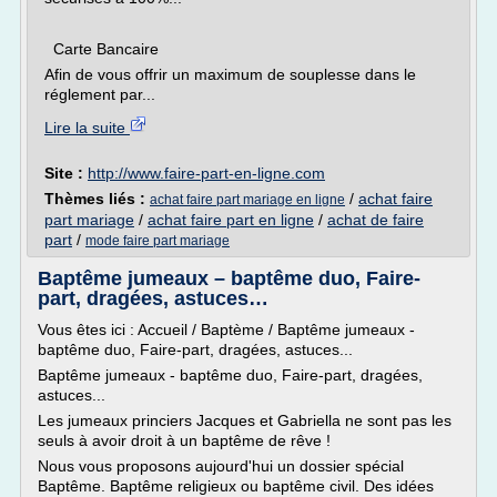
Carte Bancaire
Afin de vous offrir un maximum de souplesse dans le
réglement par...
Lire la suite
Site :
http://www.faire-part-en-ligne.com
Thèmes liés :
/
achat faire
achat faire part mariage en ligne
part mariage
/
achat faire part en ligne
/
achat de faire
part
/
mode faire part mariage
Baptême jumeaux – baptême duo, Faire-
part, dragées, astuces…
Vous êtes ici : Accueil / Baptème / Baptême jumeaux -
baptême duo, Faire-part, dragées, astuces...
Baptême jumeaux - baptême duo, Faire-part, dragées,
astuces...
Les jumeaux princiers Jacques et Gabriella ne sont pas les
seuls à avoir droit à un baptême de rêve !
Nous vous proposons aujourd'hui un dossier spécial
Baptême. Baptême religieux ou baptême civil. Des idées