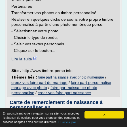
Partenaires
Transformer vos photos en timbre personnalisé
Réaliser en quelques clicks de souris votre propre timbre
personnalisé à partir d'une photo numérique perso.
- Sélectionnez votre photo,
- Choisir le type de rendu,
- Saisir vos textes personnels
- Cliquez sur le bouton...
Lire la suite
Site :
http://www.timbre-perso.info
Thèmes liés :
/
faire part naissance avec photo numerique
creez vos faire part de mariage
/
faire part personnalise
mariage avec photo
/
faire part naissance photo
personnalise
/
creer vos faire part naissance
Carte de remerciement de naissance à
personnaliser en ...
En poursuivant votre navigation sur ce site, vous acceptez
Pourquoi choisir Planet Cards ?
X
l'utilisation de cookies pour vous proposer des contenus et
services adaptés à vos centres d'intérêts.
Livraison offerte
En savoir plus