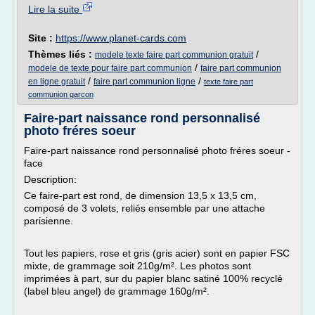
Lire la suite
Site :
https://www.planet-cards.com
Thèmes liés :
/
modele texte faire part communion gratuit
/
modele de texte pour faire part communion
faire part communion
/
/
en ligne gratuit
faire part communion ligne
texte faire part
communion garcon
Faire-part naissance rond personnalisé
photo fréres soeur
Faire-part naissance rond personnalisé photo fréres soeur -
face
Description:
Ce faire-part est rond, de dimension 13,5 x 13,5 cm,
composé de 3 volets, reliés ensemble par une attache
parisienne.
Tout les papiers, rose et gris (gris acier) sont en papier FSC
mixte, de grammage soit 210g/m². Les photos sont
imprimées à part, sur du papier blanc satiné 100% recyclé
(label bleu angel) de grammage 160g/m².