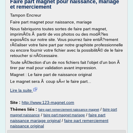
Faire part magnet pour naissance, mariage
et remerciement
Tampon Encreur
Faire part magnet pour naissance, mariage
Nous fabriquons toutes sortes de faire part magnet,
imprimÃ©s Ã partir de vos photos ou des modÃ?les
exposÃ©s sur notre site. Vous pourrez faire entiÃ?rement
rÃ©aliser votre faire part par notre graphiste professionnelle
ou encore fournir votre fichier avec la possibilitÃ© de le faire
retoucher si nÃ©cessaire.
Toute sÃ©lection d'un de nos fichiers fait l'objet d'un bon Ã
tirer par mail pour validation avant impression.
Magnet : Le faire part de naissance original
Le magnet sera Ã coup sÃ»r le faire part...
Lire la suite
Site :
http://www.123-magnet.com
Thèmes liés :
/
faire part
faire part remerciement naissance magnet
/
/
faire part
magnet naissance
faire part magnet mariage
naissance mariage original
/
faire part remerciement
naissance original