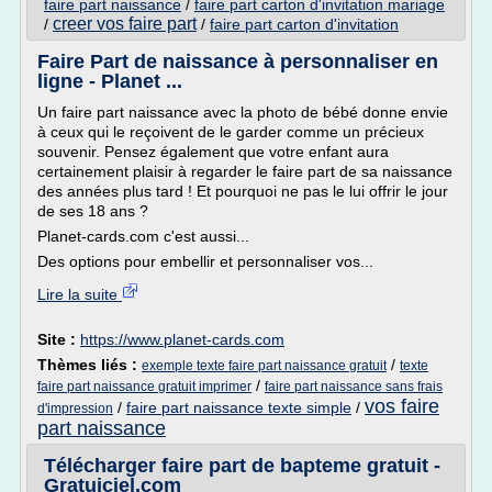
faire part naissance
/
faire part carton d'invitation mariage
creer vos faire part
/
/
faire part carton d'invitation
Faire Part de naissance à personnaliser en
ligne - Planet ...
Un faire part naissance avec la photo de bébé donne envie
à ceux qui le reçoivent de le garder comme un précieux
souvenir. Pensez également que votre enfant aura
certainement plaisir à regarder le faire part de sa naissance
des années plus tard ! Et pourquoi ne pas le lui offrir le jour
de ses 18 ans ?
Planet-cards.com c'est aussi...
Des options pour embellir et personnaliser vos...
Lire la suite
Site :
https://www.planet-cards.com
Thèmes liés :
/
exemple texte faire part naissance gratuit
texte
/
faire part naissance gratuit imprimer
faire part naissance sans frais
vos faire
/
faire part naissance texte simple
/
d'impression
part naissance
Télécharger faire part de bapteme gratuit -
Gratuiciel.com