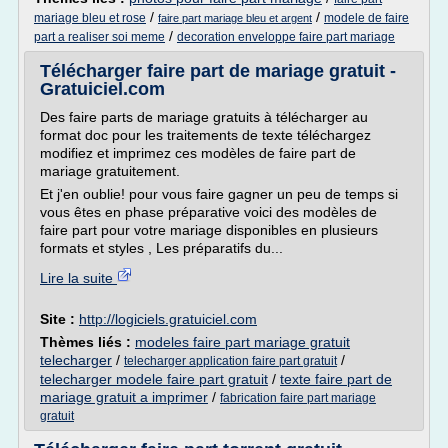
/
/
mariage bleu et rose
modele de faire
faire part mariage bleu et argent
/
part a realiser soi meme
decoration enveloppe faire part mariage
Télécharger faire part de mariage gratuit -
Gratuiciel.com
Des faire parts de mariage gratuits à télécharger au
format doc pour les traitements de texte téléchargez
modifiez et imprimez ces modèles de faire part de
mariage gratuitement.
Et j'en oublie! pour vous faire gagner un peu de temps si
vous êtes en phase préparative voici des modèles de
faire part pour votre mariage disponibles en plusieurs
formats et styles , Les préparatifs du...
Lire la suite
Site :
http://logiciels.gratuiciel.com
Thèmes liés :
modeles faire part mariage gratuit
telecharger
/
/
telecharger application faire part gratuit
telecharger modele faire part gratuit
/
texte faire part de
mariage gratuit a imprimer
/
fabrication faire part mariage
gratuit