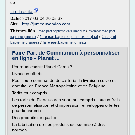
de...
Lire la suite
Date:
2017-03-04 20:05:32
Site :
http://jumeauxandco.com
Thèmes liés :
/
faire part bapteme civil jumeaux
exemple faire part
/
/
faire part bapteme jumeaux original
faire part
bapteme jumeaux
/
bapteme dragees
faire part bapteme jumeau
Faire Part de Communion à personnaliser
en ligne - Planet ...
Pourquoi choisir Planet Cards ?
Livraison offerte
Pour toute commande de carterie, la livraison suivie et
gratuite, en France Métropolitaine et en Belgique.
Tarifs tout compris
Les tarifs de Planet-cards sont tout compris : aucun frais
de personnalisation et d'impression, enveloppes offertes
pour la carterie.
Des produits de qualité
La fabrication de nos produits est soumise à des
normes...