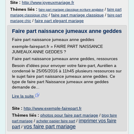
Site :
http://www.joyeuxmariage.fr
Thèmes liés :
/
faire part
faire part mariage classique ecriture anglaise
/
faire part mariage classique
/
mariage classique chic
faire part
/
faire part elegant mariage
mariage chic
Faire part naissance jumeaux anne geddes
Faire part naissance jumeaux anne geddes
exemple-fairepart.fr » FAIRE PART NAISSANCE
JUMEAUX ANNE GEDDES ?
Faire part naissance jumeaux anne geddes, ressources
Besoin d'idées pour envoyer votre faire-part, Aurélien a
condensé le 25/05/2016 à 11h45 plusieurs ressources sur
le sujet faire part naissance jumeaux anne geddes. Ce
type de faire part Naissance jumeaux anne geddes
demande de...
Lire la suite
Site :
http://www.exemple-fairepart.fr
Thèmes liés :
photos pour faire part mariage
/
blog faire
imprimer vos faire
/
/
part mariage
acheter papier faire part
vos faire part mariage
part
/