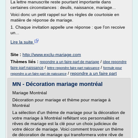
La lettre manuscrite reste pourtant importante dans
certaines circonstances : deuils, naissance, mariage...
Voici donc un petit rappel sur les règles de courtoisie en
matière de réponse de mariage.
1. Chaque invitation appelle une réponse : que l'on recoive
un...
Lire la suite
Site :
http://www.exclu-mariage.com
Thèmes liés :
/
repondre a un faire part de mariage
idee repondre
/
/
faire part naissance
lettre repondre faire part naissance
formule pour
/
repondre a un faire part
repondre a un faire part de naissance
MN - Décoration mariage montréal
Mariage Montréal
Décoration pour mariage et thème pour mariage à
Montréal
La sélection d'un thème de mariage pour la décoration de
votre mariage à Montréal reflétant vos personnalités et
rêves de mariage est la clé pour un choix judicieux de
votre décor de mariage. Voici comment trouver un thème
de décoration de mariage qui transformera votre rêve de