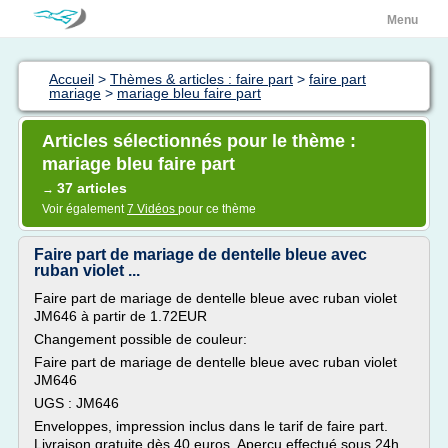
Menu
Accueil
>
Thèmes & articles : faire part
>
faire part
mariage
>
mariage bleu faire part
Articles sélectionnés pour le thème :
mariage bleu faire part
37 articles
→
Voir également
7 Vidéos
pour ce thème
Faire part de mariage de dentelle bleue avec
ruban violet ...
Faire part de mariage de dentelle bleue avec ruban violet
JM646 à partir de 1.72EUR
Changement possible de couleur:
Faire part de mariage de dentelle bleue avec ruban violet
JM646
UGS : JM646
Enveloppes, impression inclus dans le tarif de faire part.
Livraison gratuite dès 40 euros. Aperçu effectué sous 24h.