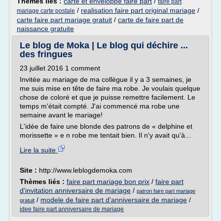
Thèmes liés :
carte et enveloppe faire part
/
faire part
/
realisation faire part original mariage
/
mariage carte postale
carte faire part mariage gratuit
/
carte de faire part de
naissance gratuite
Le blog de Moka | Le blog qui déchire ...
des fringues
23 juillet 2016 1 comment
Invitée au mariage de ma collègue il y a 3 semaines, je
me suis mise en tête de faire ma robe. Je voulais quelque
chose de coloré et que je puisse remettre facilement. Le
temps m'était compté. J'ai commencé ma robe une
semaine avant le mariage!
L'idée de faire une blonde des patrons de « delphine et
morissette » e n robe me tentait bien. Il n'y avait qu'à...
Lire la suite
Site :
http://www.leblogdemoka.com
Thèmes liés :
faire part mariage bon prix
/
faire part
d'invitation anniversaire de mariage
/
patron faire part mariage
/
modele de faire part d'anniversaire de mariage
/
gratuit
idee faire part anniversaire de mariage