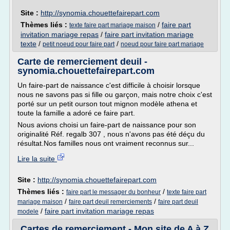
Site :
http://synomia.chouettefairepart.com
Thèmes liés :
/
faire part
texte faire part mariage maison
invitation mariage repas
/
faire part invitation mariage
texte
/
/
petit noeud pour faire part
noeud pour faire part mariage
Carte de remerciement deuil -
synomia.chouettefairepart.com
Un faire-part de naissance c'est difficile à choisir lorsque
nous ne savons pas si fille ou garçon, mais notre choix c'est
porté sur un petit ourson tout mignon modèle athena et
toute la famille a adoré ce faire part.
Nous avions choisi un faire-part de naissance pour son
originalité Réf. regalb 307 , nous n'avons pas été déçu du
résultat.Nos familles nous ont vraiment reconnus sur...
Lire la suite
Site :
http://synomia.chouettefairepart.com
Thèmes liés :
/
faire part le messager du bonheur
texte faire part
/
/
mariage maison
faire part deuil remerciements
faire part deuil
/
faire part invitation mariage repas
modele
Cartes de remerciement - Mon site de A à Z