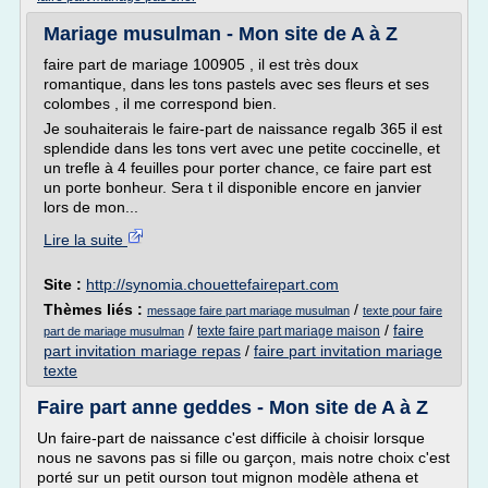
Mariage musulman - Mon site de A à Z
faire part de mariage 100905 , il est très doux
romantique, dans les tons pastels avec ses fleurs et ses
colombes , il me correspond bien.
Je souhaiterais le faire-part de naissance regalb 365 il est
splendide dans les tons vert avec une petite coccinelle, et
un trefle à 4 feuilles pour porter chance, ce faire part est
un porte bonheur. Sera t il disponible encore en janvier
lors de mon...
Lire la suite
Site :
http://synomia.chouettefairepart.com
Thèmes liés :
/
message faire part mariage musulman
texte pour faire
/
/
faire
texte faire part mariage maison
part de mariage musulman
part invitation mariage repas
/
faire part invitation mariage
texte
Faire part anne geddes - Mon site de A à Z
Un faire-part de naissance c'est difficile à choisir lorsque
nous ne savons pas si fille ou garçon, mais notre choix c'est
porté sur un petit ourson tout mignon modèle athena et