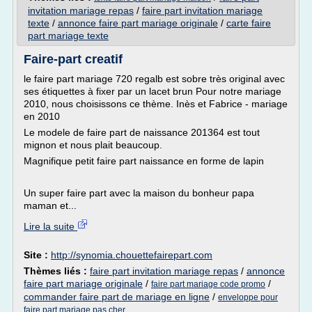
invitation mariage repas
/
faire part invitation mariage
texte
/
annonce faire part mariage originale
/
carte faire
part mariage texte
Faire-part creatif
le faire part mariage 720 regalb est sobre très original avec
ses étiquettes à fixer par un lacet brun Pour notre mariage
2010, nous choisissons ce thème. Inès et Fabrice - mariage
en 2010
Le modele de faire part de naissance 201364 est tout
mignon et nous plait beaucoup.
Magnifique petit faire part naissance en forme de lapin
Un super faire part avec la maison du bonheur papa
maman et...
Lire la suite
Site :
http://synomia.chouettefairepart.com
Thèmes liés :
faire part invitation mariage repas
/
annonce
faire part mariage originale
/
/
faire part mariage code promo
commander faire part de mariage en ligne
/
enveloppe pour
faire part mariage pas cher