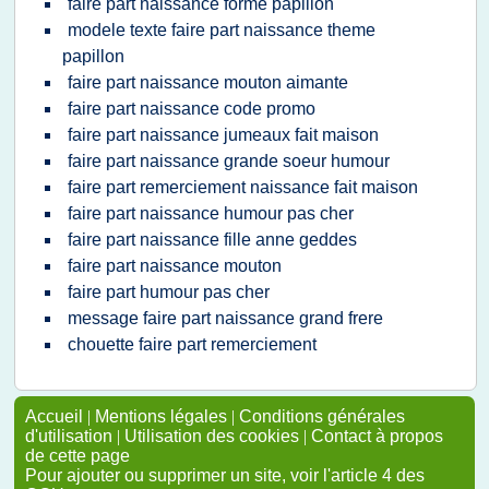
faire part naissance forme papillon
modele texte faire part naissance theme
papillon
faire part naissance mouton aimante
faire part naissance code promo
faire part naissance jumeaux fait maison
faire part naissance grande soeur humour
faire part remerciement naissance fait maison
faire part naissance humour pas cher
faire part naissance fille anne geddes
faire part naissance mouton
faire part humour pas cher
message faire part naissance grand frere
chouette faire part remerciement
Accueil
|
Mentions légales
|
Conditions générales
d'utilisation
|
Utilisation des cookies
|
Contact à propos
de cette page
Pour ajouter ou supprimer un site, voir l'article 4 des