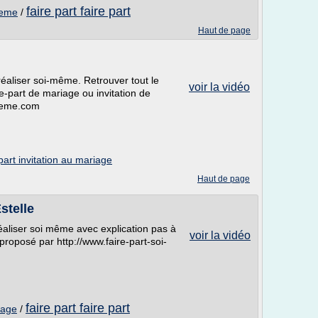
faire part faire part
meme
/
Haut de page
éaliser soi-même. Retrouver tout le
voir la vidéo
re-part de mariage ou invitation de
-meme.com
 part invitation au mariage
Haut de page
stelle
éaliser soi même avec explication pas à
voir la vidéo
roposé par http://www.faire-part-soi-
faire part faire part
iage
/