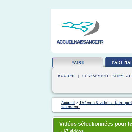
ACCUEILNAISSANCE.FR
PART NA
FAIRE
ACCUEIL
| CLASSEMENT :
SITES
,
AU
Accueil
>
Thèmes & vidéos : faire part
soi meme
Vidéos sélectionnées pour le
67 Vidéos
→