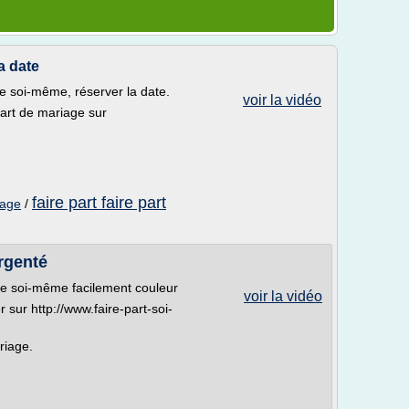
a date
re soi-même, réserver la date.
voir la vidéo
art de mariage sur
faire part faire part
iage
/
argenté
re soi-même facilement couleur
voir la vidéo
sur http://www.faire-part-soi-
riage.