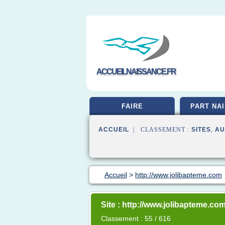
ACCUEILNAISSANCE.FR
FAIRE
PART NA
ACCUEIL
| CLASSEMENT :
SITES
,
AU
Accueil
>
http://www.jolibapteme.com
Site : http://www.jolibapteme.co
Classement : 55 / 616