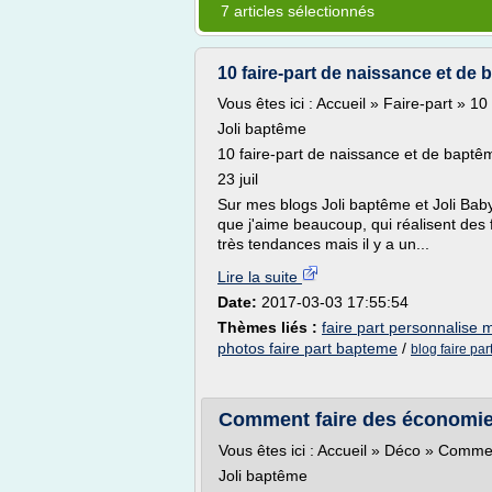
7 articles sélectionnés
10 faire-part de naissance et de
Vous êtes ici : Accueil » Faire-part » 
Joli baptême
10 faire-part de naissance et de baptê
23 juil
Sur mes blogs Joli baptême et Joli Baby,
que j'aime beaucoup, qui réalisent des f
très tendances mais il y a un...
Lire la suite
Date:
2017-03-03 17:55:54
Thèmes liés :
faire part personnalise 
photos faire part bapteme
/
blog faire pa
Comment faire des économie
Vous êtes ici : Accueil » Déco » Comm
Joli baptême