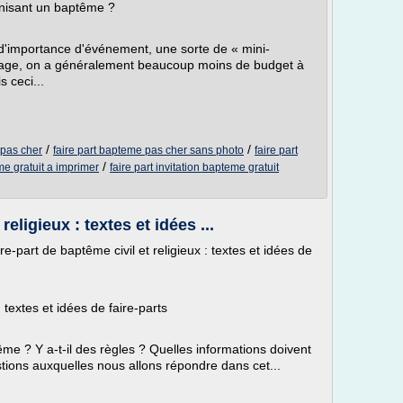
nisant un baptême ?
 d'importance d'événement, une sorte de « mini-
iage, on a généralement beaucoup moins de budget à
 ceci...
/
/
 pas cher
faire part bapteme pas cher sans photo
faire part
/
eme gratuit a imprimer
faire part invitation bapteme gratuit
religieux : textes et idées ...
ire-part de baptême civil et religieux : textes et idées de
: textes et idées de faire-parts
e ? Y a-t-il des règles ? Quelles informations doivent
tions auxquelles nous allons répondre dans cet...