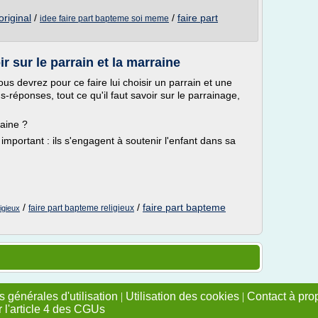
original
/
/
faire part
idee faire part bapteme soi meme
r sur le parrain et la marraine
ous devrez pour ce faire lui choisir un parrain et une
-réponses, tout ce qu'il faut savoir sur le parrainage,
raine ?
 important : ils s'engagent à soutenir l'enfant dans sa
/
/
faire part bapteme
faire part bapteme religieux
igieux
 générales d'utilisation
|
Utilisation des cookies
|
Contact à pro
r l'article 4 des CGUs