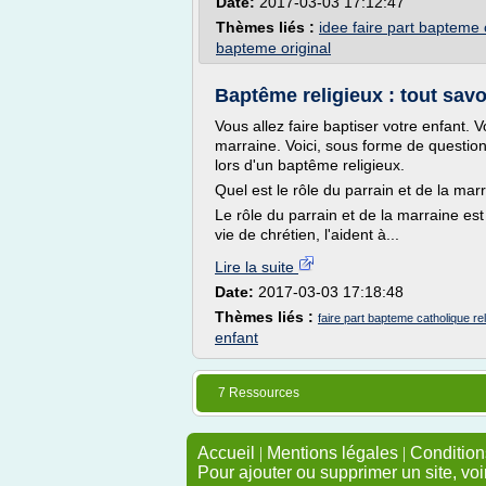
Date:
2017-03-03 17:12:47
Thèmes liés :
idee faire part bapteme 
bapteme original
Baptême religieux : tout savoi
Vous allez faire baptiser votre enfant. V
marraine. Voici, sous forme de questions
lors d'un baptême religieux.
Quel est le rôle du parrain et de la mar
Le rôle du parrain et de la marraine est
vie de chrétien, l'aident à...
Lire la suite
Date:
2017-03-03 17:18:48
Thèmes liés :
faire part bapteme catholique rel
enfant
7 Ressources
Accueil
|
Mentions légales
|
Conditions
Pour ajouter ou supprimer un site, voi