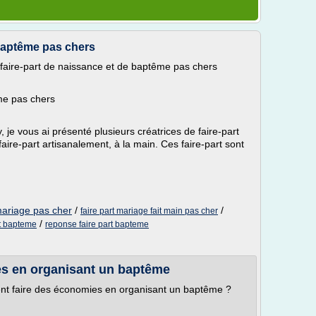
 baptême pas chers
10 faire-part de naissance et de baptême pas chers
me pas chers
 je vous ai présenté plusieurs créatrices de faire-part
aire-part artisanalement, à la main. Ces faire-part sont
mariage pas cher
/
/
faire part mariage fait main pas cher
/
rt bapteme
reponse faire part bapteme
s en organisant un baptême
ent faire des économies en organisant un baptême ?