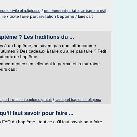
/
monie civile et religieuse
texte humoristique faire part bapteme civil
/
texte faire part invitation bapteme
/
teme
faire part
ptême ? Les traditions du ...
és à un baptême, ne savent pas quoi offrir comme
coutumes ? Des cadeaux à faire ou à ne pas faire ? Petit
 cadeaux de baptême.
i concernent essentiellement le parrain et la marraine.
urs cas :
/
re part invitation bapteme gratuit
faire part bapteme religieux
’il faut savoir pour faire ...
 FAQ du baptême : tout ce qu'il faut savoir pour faire