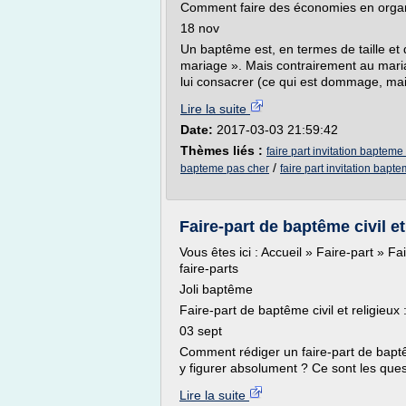
Comment faire des économies en orga
18 nov
Un baptême est, en termes de taille et
mariage ». Mais contrairement au mar
lui consacrer (ce qui est dommage, mais
Lire la suite
Date:
2017-03-03 21:59:42
Thèmes liés :
faire part invitation bapteme
/
bapteme pas cher
faire part invitation bapt
Faire-part de baptême civil et 
Vous êtes ici : Accueil » Faire-part » Fa
faire-parts
Joli baptême
Faire-part de baptême civil et religieux 
03 sept
Comment rédiger un faire-part de baptêm
y figurer absolument ? Ce sont les ques
Lire la suite