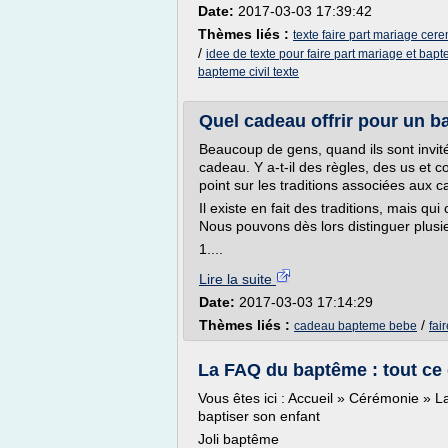
Date:
2017-03-03 17:39:42
Thèmes liés :
texte faire part mariage cere
/
idee de texte pour faire part mariage et bap
bapteme civil texte
Quel cadeau offrir pour un ba
Beaucoup de gens, quand ils sont invit
cadeau. Y a-t-il des règles, des us et 
point sur les traditions associées aux
Il existe en fait des traditions, mais qu
Nous pouvons dès lors distinguer plusie
1....
Lire la suite
Date:
2017-03-03 17:14:29
Thèmes liés :
/
cadeau bapteme bebe
fai
La FAQ du baptême : tout ce qu
Vous êtes ici : Accueil » Cérémonie » La
baptiser son enfant
Joli baptême