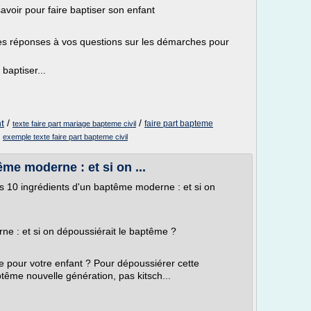
avoir pour faire baptiser son enfant
 les réponses à vos questions sur les démarches pour
 baptiser...
t
/
/
faire part bapteme
texte faire part mariage bapteme civil
/
exemple texte faire part bapteme civil
me moderne : et si on ...
es 10 ingrédients d'un baptême moderne : et si on
e : et si on dépoussiérait le baptême ?
e pour votre enfant ? Pour dépoussiérer cette
aptême nouvelle génération, pas kitsch...