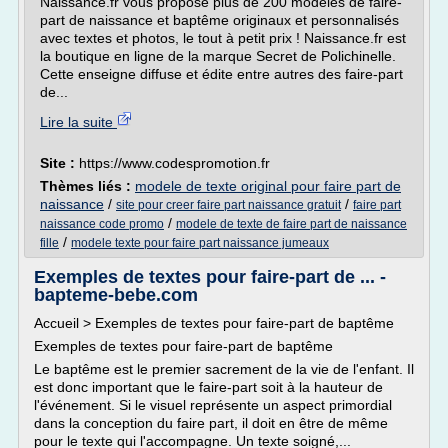
Naissance.fr vous propose plus de 200 modèles de faire-
part de naissance et baptême originaux et personnalisés
avec textes et photos, le tout à petit prix ! Naissance.fr est
la boutique en ligne de la marque Secret de Polichinelle.
Cette enseigne diffuse et édite entre autres des faire-part
de...
Lire la suite
Site :
https://www.codespromotion.fr
Thèmes liés :
modele de texte original pour faire part de
naissance
/
/
site pour creer faire part naissance gratuit
faire part
/
naissance code promo
modele de texte de faire part de naissance
/
fille
modele texte pour faire part naissance jumeaux
Exemples de textes pour faire-part de ... -
bapteme-bebe.com
Accueil > Exemples de textes pour faire-part de baptême
Exemples de textes pour faire-part de baptême
Le baptême est le premier sacrement de la vie de l'enfant. Il
est donc important que le faire-part soit à la hauteur de
l'événement. Si le visuel représente un aspect primordial
dans la conception du faire part, il doit en être de même
pour le texte qui l'accompagne. Un texte soigné,...