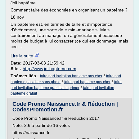
Joli baptême
Comment faire des économies en organisant un baptême ?
18 nov
Un baptême est, en termes de taille et d'importance
d'événement, une sorte de « mini-mariage ». Mais
contrairement au mariage, on a généralement beaucoup
moins de budget à lui consacrer (ce qui est dommage, mais
ceci...
Lire la suite
Date:
2017-03-03 21:59:42
Site :
http://www.jolibapteme.com
Thèmes liés :
/
faire part invitation bapteme pas cher
faire part
/
/
bapteme pas cher sans photo
faire part bapteme pas cher
faire
/
part invitation bapteme gratuit a imprimer
faire part invitation
bapteme gratuit
Code Promo Naissance.fr & Réduction |
CodesPromotion.fr
Code Promo Naissance.fr & Réduction 2017
Noté: 2.6 à partir de 16 votes
https://naissance.fr