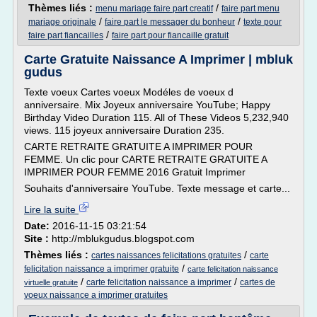
Thèmes liés :
/
menu mariage faire part creatif
faire part menu
/
/
mariage originale
faire part le messager du bonheur
texte pour
/
faire part fiancailles
faire part pour fiancaille gratuit
Carte Gratuite Naissance A Imprimer | mbluk
gudus
Texte voeux Cartes voeux Modéles de voeux d
anniversaire. Mix Joyeux anniversaire YouTube; Happy
Birthday Video Duration 115. All of These Videos 5,232,940
views. 115 joyeux anniversaire Duration 235.
CARTE RETRAITE GRATUITE A IMPRIMER POUR
FEMME. Un clic pour CARTE RETRAITE GRATUITE A
IMPRIMER POUR FEMME 2016 Gratuit Imprimer
Souhaits d'anniversaire YouTube. Texte message et carte...
Lire la suite
Date:
2016-11-15 03:21:54
Site :
http://mblukgudus.blogspot.com
Thèmes liés :
/
cartes naissances felicitations gratuites
carte
/
felicitation naissance a imprimer gratuite
carte felicitation naissance
/
/
carte felicitation naissance a imprimer
cartes de
virtuelle gratuite
voeux naissance a imprimer gratuites