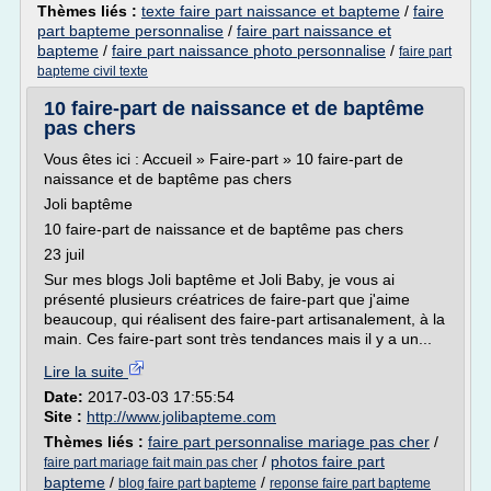
Thèmes liés :
texte faire part naissance et bapteme
/
faire
part bapteme personnalise
/
faire part naissance et
bapteme
/
faire part naissance photo personnalise
/
faire part
bapteme civil texte
10 faire-part de naissance et de baptême
pas chers
Vous êtes ici : Accueil » Faire-part » 10 faire-part de
naissance et de baptême pas chers
Joli baptême
10 faire-part de naissance et de baptême pas chers
23 juil
Sur mes blogs Joli baptême et Joli Baby, je vous ai
présenté plusieurs créatrices de faire-part que j'aime
beaucoup, qui réalisent des faire-part artisanalement, à la
main. Ces faire-part sont très tendances mais il y a un...
Lire la suite
Date:
2017-03-03 17:55:54
Site :
http://www.jolibapteme.com
Thèmes liés :
faire part personnalise mariage pas cher
/
/
photos faire part
faire part mariage fait main pas cher
bapteme
/
/
blog faire part bapteme
reponse faire part bapteme