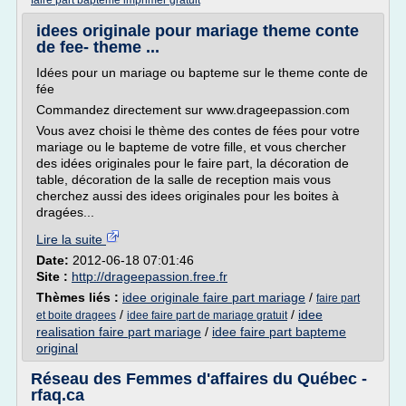
faire part bapteme imprimer gratuit
idees originale pour mariage theme conte
de fee- theme ...
Idées pour un mariage ou bapteme sur le theme conte de
fée
Commandez directement sur www.drageepassion.com
Vous avez choisi le thème des contes de fées pour votre
mariage ou le bapteme de votre fille, et vous chercher
des idées originales pour le faire part, la décoration de
table, décoration de la salle de reception mais vous
cherchez aussi des idees originales pour les boites à
dragées...
Lire la suite
Date:
2012-06-18 07:01:46
Site :
http://drageepassion.free.fr
Thèmes liés :
idee originale faire part mariage
/
faire part
/
/
idee
et boite dragees
idee faire part de mariage gratuit
realisation faire part mariage
/
idee faire part bapteme
original
Réseau des Femmes d'affaires du Québec -
rfaq.ca