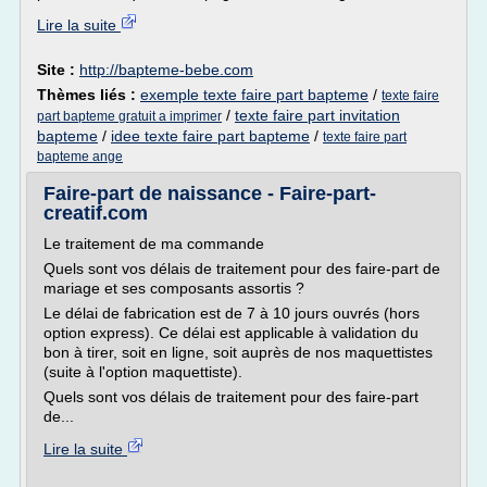
Lire la suite
Site :
http://bapteme-bebe.com
Thèmes liés :
exemple texte faire part bapteme
/
texte faire
/
texte faire part invitation
part bapteme gratuit a imprimer
bapteme
/
idee texte faire part bapteme
/
texte faire part
bapteme ange
Faire-part de naissance - Faire-part-
creatif.com
Le traitement de ma commande
Quels sont vos délais de traitement pour des faire-part de
mariage et ses composants assortis ?
Le délai de fabrication est de 7 à 10 jours ouvrés (hors
option express). Ce délai est applicable à validation du
bon à tirer, soit en ligne, soit auprès de nos maquettistes
(suite à l'option maquettiste).
Quels sont vos délais de traitement pour des faire-part
de...
Lire la suite