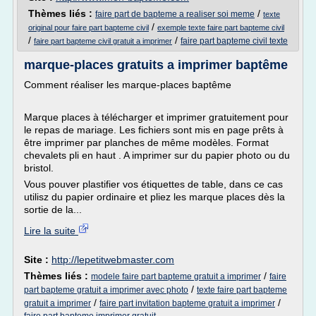
Thèmes liés :
/
faire part de bapteme a realiser soi meme
texte
/
original pour faire part bapteme civil
exemple texte faire part bapteme civil
/
/
faire part bapteme civil texte
faire part bapteme civil gratuit a imprimer
marque-places gratuits a imprimer baptême
Comment réaliser les marque-places baptême
Marque places à télécharger et imprimer gratuitement pour
le repas de mariage. Les fichiers sont mis en page prêts à
être imprimer par planches de même modèles. Format
chevalets pli en haut . A imprimer sur du papier photo ou du
bristol.
Vous pouver plastifier vos étiquettes de table, dans ce cas
utilisz du papier ordinaire et pliez les marque places dès la
sortie de la...
Lire la suite
Site :
http://lepetitwebmaster.com
Thèmes liés :
/
modele faire part bapteme gratuit a imprimer
faire
/
part bapteme gratuit a imprimer avec photo
texte faire part bapteme
/
/
gratuit a imprimer
faire part invitation bapteme gratuit a imprimer