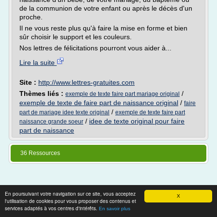
de la communion de votre enfant ou après le décès d'un
proche.
Il ne vous reste plus qu'à faire la mise en forme et bien
sûr choisir le support et les couleurs.
Nos lettres de félicitations pourront vous aider à...
Lire la suite
Site :
http://www.lettres-gratuites.com
Thèmes liés :
/
exemple de texte faire part mariage original
exemple de texte de faire part de naissance original
/
faire
/
part de mariage idee texte original
exemple de texte faire part
/
idee de texte original pour faire
naissance grande soeur
part de naissance
36 Ressources
En poursuivant votre navigation sur ce site, vous acceptez
Thèmes associés
X
l'utilisation de cookies pour vous proposer des contenus et
services adaptés à vos centres d'intérêts.
En savoir plus
idee faire part bapteme gratuite