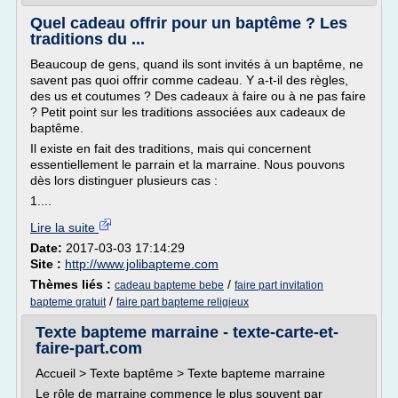
Quel cadeau offrir pour un baptême ? Les
traditions du ...
Beaucoup de gens, quand ils sont invités à un baptême, ne
savent pas quoi offrir comme cadeau. Y a-t-il des règles,
des us et coutumes ? Des cadeaux à faire ou à ne pas faire
? Petit point sur les traditions associées aux cadeaux de
baptême.
Il existe en fait des traditions, mais qui concernent
essentiellement le parrain et la marraine. Nous pouvons
dès lors distinguer plusieurs cas :
1....
Lire la suite
Date:
2017-03-03 17:14:29
Site :
http://www.jolibapteme.com
Thèmes liés :
/
cadeau bapteme bebe
faire part invitation
/
bapteme gratuit
faire part bapteme religieux
Texte bapteme marraine - texte-carte-et-
faire-part.com
Accueil > Texte baptême > Texte bapteme marraine
Le rôle de marraine commence le plus souvent par