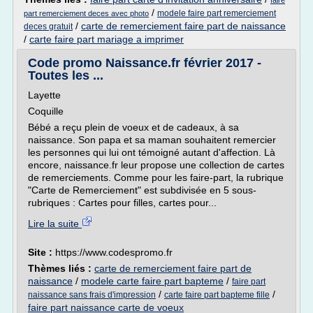
faire
/
modele faire part remerciement
part remerciement deces avec photo
/
carte de remerciement faire part de naissance
deces gratuit
/
carte faire part mariage a imprimer
Code promo Naissance.fr février 2017 -
Toutes les ...
Layette
Coquille
Bébé a reçu plein de voeux et de cadeaux, à sa
naissance. Son papa et sa maman souhaitent remercier
les personnes qui lui ont témoigné autant d'affection. Là
encore, naissance.fr leur propose une collection de cartes
de remerciements. Comme pour les faire-part, la rubrique
"Carte de Remerciement" est subdivisée en 5 sous-
rubriques : Cartes pour filles, cartes pour...
Lire la suite
Site :
https://www.codespromo.fr
Thèmes liés :
carte de remerciement faire part de
naissance
/
modele carte faire part bapteme
/
faire part
/
/
naissance sans frais d'impression
carte faire part bapteme fille
faire part naissance carte de voeux