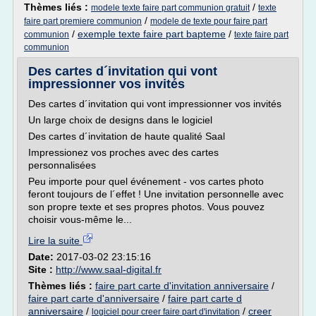
Thèmes liés :
/
modele texte faire part communion gratuit
texte
/
faire part premiere communion
modele de texte pour faire part
/
exemple texte faire part bapteme
/
communion
texte faire part
communion
Des cartes d´invitation qui vont
impressionner vos invités
Des cartes d´invitation qui vont impressionner vos invités
Un large choix de designs dans le logiciel
Des cartes d´invitation de haute qualité Saal
Impressionez vos proches avec des cartes
personnalisées
Peu importe pour quel événement - vos cartes photo
feront toujours de l´effet ! Une invitation personnelle avec
son propre texte et ses propres photos. Vous pouvez
choisir vous-même le...
Lire la suite
Date:
2017-03-02 23:15:16
Site :
http://www.saal-digital.fr
Thèmes liés :
faire part carte d'invitation anniversaire
/
faire part carte d'anniversaire
/
faire part carte d
anniversaire
/
/
creer
logiciel pour creer faire part d'invitation