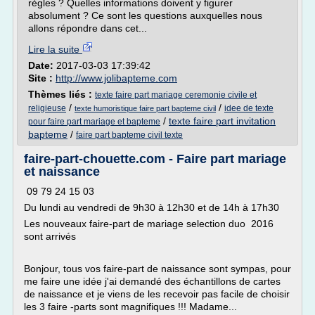
règles ? Quelles informations doivent y figurer
absolument ? Ce sont les questions auxquelles nous
allons répondre dans cet...
Lire la suite
Date:
2017-03-03 17:39:42
Site :
http://www.jolibapteme.com
Thèmes liés :
texte faire part mariage ceremonie civile et
/
/
religieuse
idee de texte
texte humoristique faire part bapteme civil
/
texte faire part invitation
pour faire part mariage et bapteme
bapteme
/
faire part bapteme civil texte
faire-part-chouette.com - Faire part mariage
et naissance
09 79 24 15 03
Du lundi au vendredi de 9h30 à 12h30 et de 14h à 17h30
Les nouveaux faire-part de mariage selection duo 2016
sont arrivés
Bonjour, tous vos faire-part de naissance sont sympas, pour
me faire une idée j'ai demandé des échantillons de cartes
de naissance et je viens de les recevoir pas facile de choisir
les 3 faire -parts sont magnifiques !!! Madame...