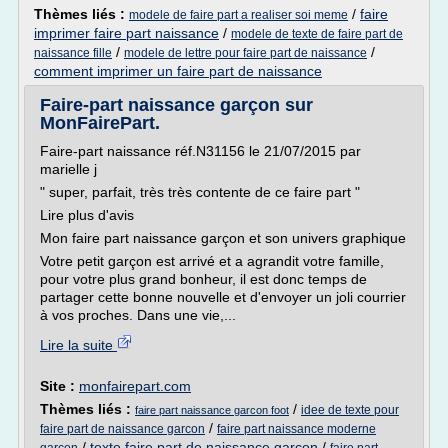
Thèmes liés :
/
faire
modele de faire part a realiser soi meme
imprimer faire part naissance
/
modele de texte de faire part de
/
/
naissance fille
modele de lettre pour faire part de naissance
comment imprimer un faire part de naissance
Faire-part naissance garçon sur
MonFairePart.
Faire-part naissance réf.N31156 le 21/07/2015 par
marielle j
" super, parfait, très très contente de ce faire part "
Lire plus d'avis
Mon faire part naissance garçon et son univers graphique
Votre petit garçon est arrivé et a agrandit votre famille,
pour votre plus grand bonheur, il est donc temps de
partager cette bonne nouvelle et d'envoyer un joli courrier
à vos proches. Dans une vie,...
Lire la suite
Site :
monfairepart.com
Thèmes liés :
/
idee de texte pour
faire part naissance garcon foot
/
faire part de naissance garcon
faire part naissance moderne
/
texte faire part de naissance garcon
/