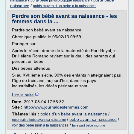
/
/
porte bebe
naissance
porte bebe physiologique naissance
naissance
/
poids moyen d un bebe a la naissance
Perdre son bébé avant sa naissance - les
femmes dans la ...
Perdre son bébé avant sa naissance
Chronique publiée le 05/02/13 09:59
Partager sur
Après le récent drame de la maternité de Port-Royal, le
Dr Hélène Romano revient sur le deuil des parents qui
perdent un bébé.
Des bébés attendus
Si au XVIIIème siècle, 90% des enfants n'atteignaient pas
l'âge de trois ans, aujourd'hui, dans les pays
industrialisés, les décès périnataux sont...
Lire la suite
Date:
2017-03-04 17:55:32
Site :
http://www.journaldesfemmes.com
Thèmes liés :
poids d'un bebe avant la naissance
/
/
bebe avant sa naissance
/
reconnaitre bebe avant sa naissance
/
voir des bebe mort a la naissances
faire part bebe mort ne