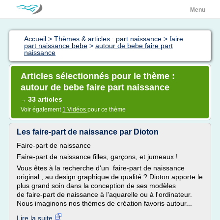
Menu
Accueil
>
Thèmes & articles : part naissance
>
faire
part naissance bebe
>
autour de bebe faire part
naissance
Articles sélectionnés pour le thème :
autour de bebe faire part naissance
33 articles
→
Voir également
1 Vidéos
pour ce thème
Les faire-part de naissance par Dioton
Faire-part de naissance
Faire-part de naissance filles, garçons, et jumeaux !
Vous êtes à la recherche d'un faire-part de naissance
original , au design graphique de qualité ? Dioton apporte le
plus grand soin dans la conception de ses modèles
de faire-part de naissance à l'aquarelle ou à l'ordinateur.
Nous imaginons nos thèmes de création favoris autour...
Lire la suite