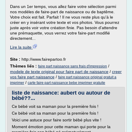
Dans un 1er temps, vous allez faire votre sélection parmi
nos modèles de faire-part de naissance ou de baptême.
Votre choix est fait. Parfait ! Il ne vous reste plus qu'à le
créer en y insérant votre texte et vos photos. Vous pourrez
juste après voir votre création finie. Pas besoin d'attendre
une prémaquette, vous verrez votre faire-part modifié
directement...
Lire la suite
Site :
http://www.fairepartoo.fr
Thèmes liés :
/
faire part naissance sans frais d'impression
modele de texte original pour faire part de naissance
/
creer
vos faire part naissance
/
faire part naissance original gratuit a
/
imprimer
carte faire part naissance bebe imprimer gratuite
liste de naissance: aubert ou autour de
bébé??...
Ce bébé voit sa maman pour la première fois !
Ce bébé voit sa maman pour la première fois !
Voici une astuce pour faire sortir bébé plus vite !
Moment émotion pour cette maman qui porte pour la