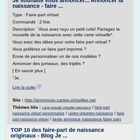
Je souhaite vous annoncer... Annoncer la
naissance - faire ...
Type : Faire-part virtuel
Commandé : 2 fois
Description : Vous avez reçu un petit colis! Partagez la
nouvelle de la naissance avec cette carte virtuelle*.
Vous avez des idées pour votre faire part virtuel ?
Vous préférez un faire part imprimé ?
Envie de personnaliser un de nos modèles ?
Annoncer des jumeaux, des triplés ?
[ En savoir plus ]
"Je...
Lire la suite
Site :
http://annonces-cartes-virtuelles.net
Thèmes liés :
/
faire part
carte postale virtuelle naissance
/
/
naissance virtuel personnalise
cartes virtuelles naissance
faire
/
texte annonce naissance faire part
part naissance virtuel
TOP 10 des faire-part de naissance
originaux - Blog Je ...