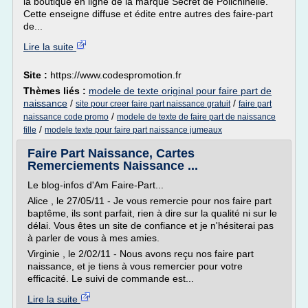
la boutique en ligne de la marque Secret de Polichinelle.
Cette enseigne diffuse et édite entre autres des faire-part
de...
Lire la suite
Site :
https://www.codespromotion.fr
Thèmes liés :
modele de texte original pour faire part de
naissance
/
/
site pour creer faire part naissance gratuit
faire part
/
naissance code promo
modele de texte de faire part de naissance
/
fille
modele texte pour faire part naissance jumeaux
Faire Part Naissance, Cartes
Remerciements Naissance ...
Le blog-infos d'Am Faire-Part...
Alice , le 27/05/11 - Je vous remercie pour nos faire part
baptême, ils sont parfait, rien à dire sur la qualité ni sur le
délai. Vous êtes un site de confiance et je n'hésiterai pas
à parler de vous à mes amies.
Virginie , le 2/02/11 - Nous avons reçu nos faire part
naissance, et je tiens à vous remercier pour votre
efficacité. Le suivi de commande est...
Lire la suite