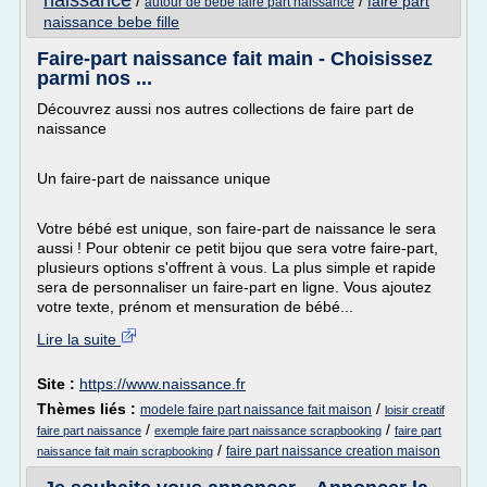
naissance
/
/
faire part
autour de bebe faire part naissance
naissance bebe fille
Faire-part naissance fait main - Choisissez
parmi nos ...
Découvrez aussi nos autres collections de faire part de
naissance
Un faire-part de naissance unique
Votre bébé est unique, son faire-part de naissance le sera
aussi ! Pour obtenir ce petit bijou que sera votre faire-part,
plusieurs options s'offrent à vous. La plus simple et rapide
sera de personnaliser un faire-part en ligne. Vous ajoutez
votre texte, prénom et mensuration de bébé...
Lire la suite
Site :
https://www.naissance.fr
Thèmes liés :
/
modele faire part naissance fait maison
loisir creatif
/
/
faire part naissance
exemple faire part naissance scrapbooking
faire part
/
faire part naissance creation maison
naissance fait main scrapbooking