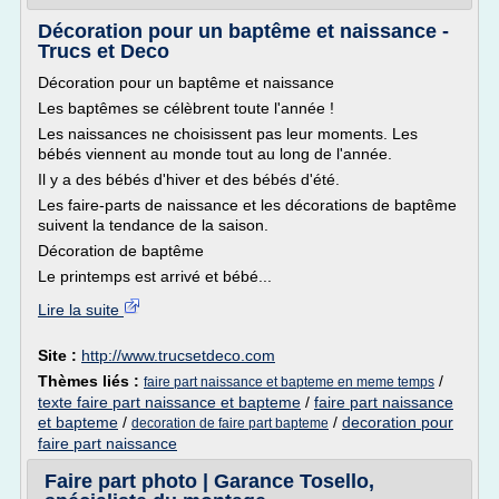
Décoration pour un baptême et naissance -
Trucs et Deco
Décoration pour un baptême et naissance
Les baptêmes se célèbrent toute l'année !
Les naissances ne choisissent pas leur moments. Les
bébés viennent au monde tout au long de l'année.
Il y a des bébés d'hiver et des bébés d'été.
Les faire-parts de naissance et les décorations de baptême
suivent la tendance de la saison.
Décoration de baptême
Le printemps est arrivé et bébé...
Lire la suite
Site :
http://www.trucsetdeco.com
Thèmes liés :
/
faire part naissance et bapteme en meme temps
texte faire part naissance et bapteme
/
faire part naissance
et bapteme
/
/
decoration pour
decoration de faire part bapteme
faire part naissance
Faire part photo | Garance Tosello,