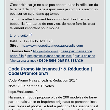
C'est drôle car je ne suis pas encore dans la réflexion du
faire part de mon bébé espoir mais je comptais ouvrir un
post sur ce sujet dans qq temps...
Je trouve effectivement très important d'inclure nos
bébés, ils font partie de nos vies, de notre famille, c'est
tellement important pour moi de...
Lire la suite
Date:
2017-03-06 02:10:29
Site :
http://www.nospetitsangesauparadis.com
Thèmes liés :
/
faire part naissance
faire part bebe espoir
bebe fille
/
/
faire part naissance bebe metisse
autour de bebe
bebe faire part naissance
/
faire part naissance
Code Promo Naissance.fr & Réduction |
CodesPromotion.fr
Code Promo Naissance.fr & Réduction 2017
Noté: 2.6 à partir de 16 votes
https://naissance.fr
Naissance.fr vous propose plus de 200 modèles de faire-
part de naissance et baptême originaux et personnalisés
avec textes et photos, le tout à petit prix ! Naissance.fr est