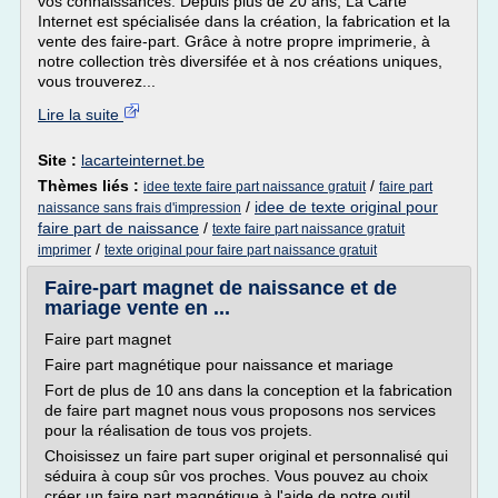
vos connaissances. Depuis plus de 20 ans, La Carte
Internet est spécialisée dans la création, la fabrication et la
vente des faire-part. Grâce à notre propre imprimerie, à
notre collection très diversifée et à nos créations uniques,
vous trouverez...
Lire la suite
Site :
lacarteinternet.be
Thèmes liés :
/
idee texte faire part naissance gratuit
faire part
/
idee de texte original pour
naissance sans frais d'impression
faire part de naissance
/
texte faire part naissance gratuit
/
imprimer
texte original pour faire part naissance gratuit
Faire-part magnet de naissance et de
mariage vente en ...
Faire part magnet
Faire part magnétique pour naissance et mariage
Fort de plus de 10 ans dans la conception et la fabrication
de faire part magnet nous vous proposons nos services
pour la réalisation de tous vos projets.
Choisissez un faire part super original et personnalisé qui
séduira à coup sûr vos proches. Vous pouvez au choix
créer un faire part magnétique à l'aide de notre outil...