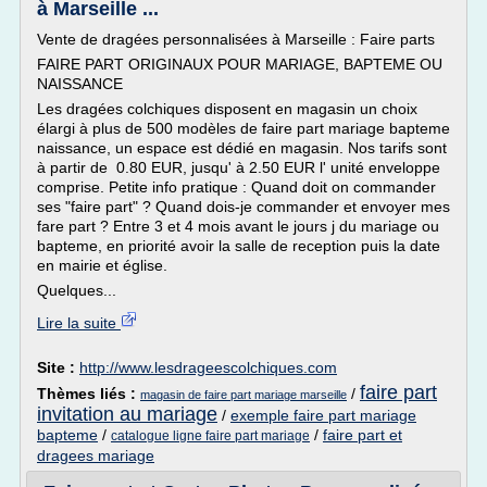
à Marseille ...
Vente de dragées personnalisées à Marseille : Faire parts
FAIRE PART ORIGINAUX POUR MARIAGE, BAPTEME OU
NAISSANCE
Les dragées colchiques disposent en magasin un choix
élargi à plus de 500 modèles de faire part mariage bapteme
naissance, un espace est dédié en magasin. Nos tarifs sont
à partir de 0.80 EUR, jusqu' à 2.50 EUR l' unité enveloppe
comprise. Petite info pratique : Quand doit on commander
ses "faire part" ? Quand dois-je commander et envoyer mes
fare part ? Entre 3 et 4 mois avant le jours j du mariage ou
bapteme, en priorité avoir la salle de reception puis la date
en mairie et église.
Quelques...
Lire la suite
Site :
http://www.lesdrageescolchiques.com
faire part
Thèmes liés :
/
magasin de faire part mariage marseille
invitation au mariage
/
exemple faire part mariage
bapteme
/
/
faire part et
catalogue ligne faire part mariage
dragees mariage