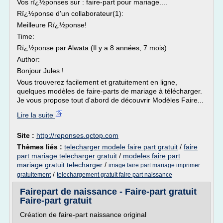
Vos rï¿½ponses sur : faire-part pour mariage....
Rï¿½ponse d'un collaborateur(1):
Meilleure Rï¿½ponse!
Time:
Rï¿½ponse par Alwata (Il y a 8 années, 7 mois)
Author:
Bonjour Jules !
Vous trouverez facilement et gratuitement en ligne,
quelques modèles de faire-parts de mariage à télécharger.
Je vous propose tout d'abord de découvrir Modèles Faire...
Lire la suite
Site :
http://reponses.qctop.com
Thèmes liés :
telecharger modele faire part gratuit
/
faire
part mariage telecharger gratuit
/
modeles faire part
mariage gratuit telecharger
/
image faire part mariage imprimer
/
gratuitement
telechargement gratuit faire part naissance
Fairepart de naissance - Faire-part gratuit
Faire-part gratuit
Création de faire-part naissance original