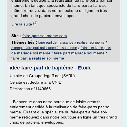
entierement dediée à la réalisation de faire-parts par soi
meme. En tant que spécialiste du faire-part à faire soi-
même retrouvez dans notre boutique en ligne un très
grand choix de papiers, enveloppes,...
Lire la suite
Site :
faire-part-soi-meme.com
Thèmes liés :
/
faire part de naissance a realiser soi meme
/
faire un faire part
exemple faire part naissance fait soi meme
de mariage soi meme
/
faire part mariage soi meme
/
faire part a realiser soi meme
idée faire-part de baptême - Etoile
Un site de Groupe-legoff.net (SARL)
Ce site est déclaré à la CNIL
Déclaration n°1140666
Bienvenue dans notre boutique de loisirs créatifs
entierement dediée à la réalisation de faire-parts par soi
meme. En tant que spécialiste du faire-part à faire soi-
même retrouvez dans notre boutique en ligne un très grand
choix de papiers, enveloppes,...