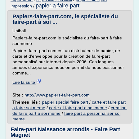
papier faire part motif
papier a faire part
impression
/
Papiers-faire-part.com, le spécialiste du
faire-part à soi ...
Uniball
Papiers-faire-part.com le spécialiste du faire-part à faire
soi-même
Papiers-faire-part.com est un distributeur de papier, de
carte et d’enveloppe pour la création de faire-part
personnalisé sur internet depuis 2006. Ces longues
années d’expérience nous on permit de nous positionner
comme...
Lire la suite
Site :
http://www.papiers-faire-part.com
Thèmes liés :
papier special faire part
/
carte et faire part
a faire soi meme
/
carte et faire part a soi meme
/
creation
de faire part a soi meme
/
faire part a personnaliser soi
meme
Faire-part Naissance arrondis - Faire Part
Magnet