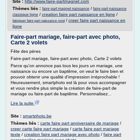
Site :
http://www.faire-partmagnet.com
Thèmes liés :
/
faire part magnet naissance
faire part naissance
/
creation faire part naissance en ligne
/
classique ligne
/
creer faire part naissance en
fabriquer faire part naissance rond
ligne
Faire-part mariage, faire-part avec photo,
Carte 2 volets
Fête des pères
Faire-part mariage, faire-part avec photo, Carte 2 volets
Parce qu'on annonce pas tous les jours un mariage, une
naissance ou encore un baptême, on veut le faire bien et
pouvoir obtenir une qualité d'impression irréprochable !
Heureusement, smartphoto est là pour vous accompagner
et vous rendre plus simple la création de faire-part de
mariage ou faire-part de baptême. Personnalisez...
Lire la suite
Site :
smartphoto.be
Thèmes liés :
carte faire part anniversaire de mariage
/
creer carte faire part mariage
/
carte faire part mariage
texte
/
creation faire part mariage avec photo
/
faire part