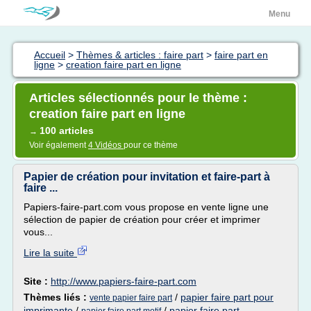
Menu
Accueil
>
Thèmes & articles : faire part
>
faire part en
ligne
>
creation faire part en ligne
Articles sélectionnés pour le thème :
creation faire part en ligne
100 articles
→
Voir également
4 Vidéos
pour ce thème
Papier de création pour invitation et faire-part à
faire ...
Papiers-faire-part.com vous propose en vente ligne une
sélection de papier de création pour créer et imprimer
vous...
Lire la suite
Site :
http://www.papiers-faire-part.com
Thèmes liés :
/
papier faire part pour
vente papier faire part
imprimante
/
/
papier faire part