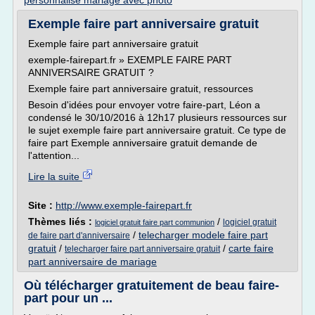
personnalise mariage avec photo
Exemple faire part anniversaire gratuit
Exemple faire part anniversaire gratuit
exemple-fairepart.fr » EXEMPLE FAIRE PART
ANNIVERSAIRE GRATUIT ?
Exemple faire part anniversaire gratuit, ressources
Besoin d'idées pour envoyer votre faire-part, Léon a
condensé le 30/10/2016 à 12h17 plusieurs ressources sur
le sujet exemple faire part anniversaire gratuit. Ce type de
faire part Exemple anniversaire gratuit demande de
l'attention...
Lire la suite
Site :
http://www.exemple-fairepart.fr
Thèmes liés :
/
logiciel gratuit
logiciel gratuit faire part communion
/
telecharger modele faire part
de faire part d'anniversaire
gratuit
/
/
carte faire
telecharger faire part anniversaire gratuit
part anniversaire de mariage
Où télécharger gratuitement de beau faire-
part pour un ...