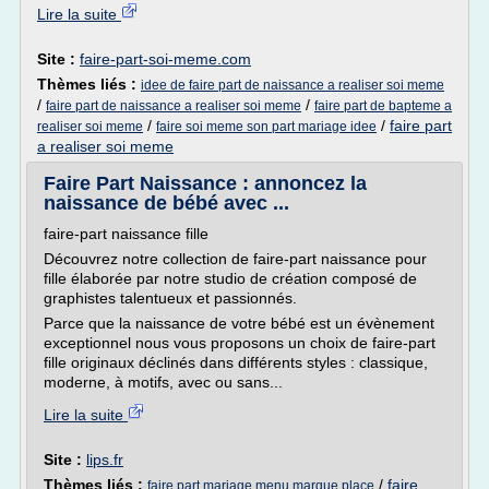
Lire la suite
Site :
faire-part-soi-meme.com
Thèmes liés :
idee de faire part de naissance a realiser soi meme
/
/
faire part de naissance a realiser soi meme
faire part de bapteme a
/
/
faire part
realiser soi meme
faire soi meme son part mariage idee
a realiser soi meme
Faire Part Naissance : annoncez la
naissance de bébé avec ...
faire-part naissance fille
Découvrez notre collection de faire-part naissance pour
fille élaborée par notre studio de création composé de
graphistes talentueux et passionnés.
Parce que la naissance de votre bébé est un évènement
exceptionnel nous vous proposons un choix de faire-part
fille originaux déclinés dans différents styles : classique,
moderne, à motifs, avec ou sans...
Lire la suite
Site :
lips.fr
Thèmes liés :
/
faire
faire part mariage menu marque place