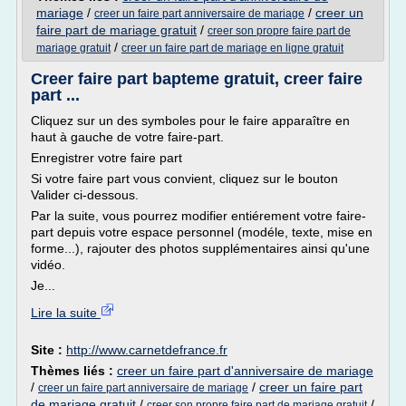
mariage
/
/
creer un
creer un faire part anniversaire de mariage
faire part de mariage gratuit
/
creer son propre faire part de
/
mariage gratuit
creer un faire part de mariage en ligne gratuit
Creer faire part bapteme gratuit, creer faire
part ...
Cliquez sur un des symboles pour le faire apparaître en
haut à gauche de votre faire-part.
Enregistrer votre faire part
Si votre faire part vous convient, cliquez sur le bouton
Valider ci-dessous.
Par la suite, vous pourrez modifier entiérement votre faire-
part depuis votre espace personnel (modéle, texte, mise en
forme...), rajouter des photos supplémentaires ainsi qu'une
vidéo.
Je...
Lire la suite
Site :
http://www.carnetdefrance.fr
Thèmes liés :
creer un faire part d'anniversaire de mariage
/
/
creer un faire part
creer un faire part anniversaire de mariage
de mariage gratuit
/
/
creer son propre faire part de mariage gratuit