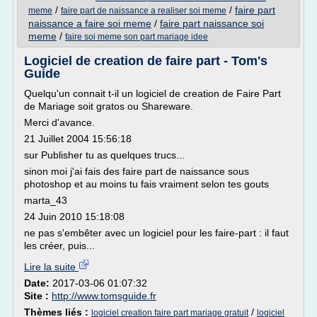
/
/
faire part
meme
faire part de naissance a realiser soi meme
naissance a faire soi meme
/
faire part naissance soi
meme
/
faire soi meme son part mariage idee
Logiciel de creation de faire part - Tom's
Guide
Quelqu'un connait t-il un logiciel de creation de Faire Part
de Mariage soit gratos ou Shareware.
Merci d'avance.
21 Juillet 2004 15:56:18
sur Publisher tu as quelques trucs...
sinon moi j'ai fais des faire part de naissance sous
photoshop et au moins tu fais vraiment selon tes gouts
marta_43
24 Juin 2010 15:18:08
ne pas s'embêter avec un logiciel pour les faire-part : il faut
les créer, puis...
Lire la suite
Date:
2017-03-06 01:07:32
Site :
http://www.tomsguide.fr
Thèmes liés :
/
logiciel creation faire part mariage gratuit
logiciel