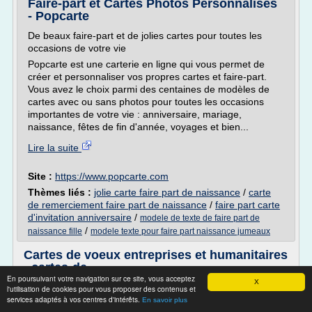
Faire-part et Cartes Photos Personnalisés
- Popcarte
De beaux faire-part et de jolies cartes pour toutes les
occasions de votre vie
Popcarte est une carterie en ligne qui vous permet de
créer et personnaliser vos propres cartes et faire-part.
Vous avez le choix parmi des centaines de modèles de
cartes avec ou sans photos pour toutes les occasions
importantes de votre vie : anniversaire, mariage,
naissance, fêtes de fin d'année, voyages et bien...
Lire la suite
Site :
https://www.popcarte.com
Thèmes liés :
jolie carte faire part de naissance
/
carte
de remerciement faire part de naissance
/
faire part carte
d'invitation anniversaire
/
modele de texte de faire part de
/
naissance fille
modele texte pour faire part naissance jumeaux
Cartes de voeux entreprises et humanitaires
- cartes-de ...
En poursuivant votre navigation sur ce site, vous acceptez
X
Faire part création Faire-part Naissance Faire part en ligne
l'utilisation de cookies pour vous proposer des contenus et
services adaptés à vos centres d'intérêts.
En savoir plus
Cartes-de-voeux.fr vous propose chaque année plus de