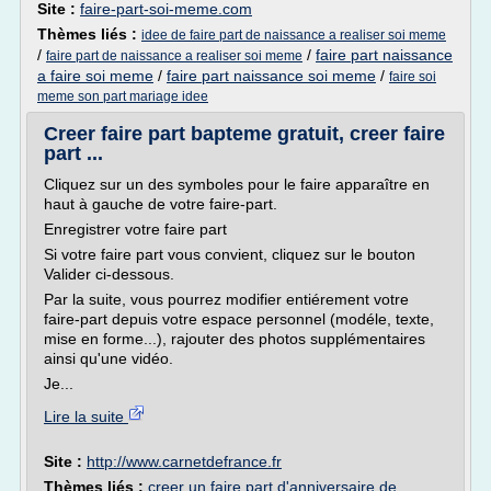
Site :
faire-part-soi-meme.com
Thèmes liés :
idee de faire part de naissance a realiser soi meme
/
/
faire part naissance
faire part de naissance a realiser soi meme
a faire soi meme
/
faire part naissance soi meme
/
faire soi
meme son part mariage idee
Creer faire part bapteme gratuit, creer faire
part ...
Cliquez sur un des symboles pour le faire apparaître en
haut à gauche de votre faire-part.
Enregistrer votre faire part
Si votre faire part vous convient, cliquez sur le bouton
Valider ci-dessous.
Par la suite, vous pourrez modifier entiérement votre
faire-part depuis votre espace personnel (modéle, texte,
mise en forme...), rajouter des photos supplémentaires
ainsi qu'une vidéo.
Je...
Lire la suite
Site :
http://www.carnetdefrance.fr
Thèmes liés :
creer un faire part d'anniversaire de