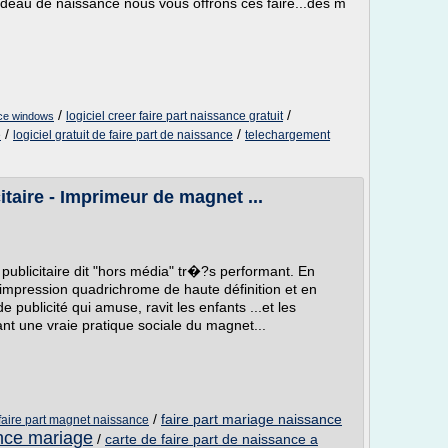
eau de naissance nous vous offrons ces faire...des m
/
/
logiciel creer faire part naissance gratuit
ance windows
/
/
e
logiciel gratuit de faire part de naissance
telechargement
taire - Imprimeur de magnet ...
publicitaire dit "hors média" tr�?s performant. En
l'impression quadrichrome de haute définition et en
ublicité qui amuse, ravit les enfants ...et les
ant une vraie pratique sociale du magnet...
/
faire part mariage naissance
faire part magnet naissance
ance mariage
/
carte de faire part de naissance a