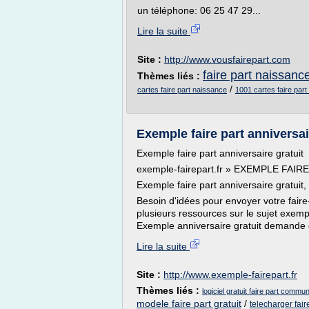
un téléphone: 06 25 47 29...
Lire la suite
Site :
http://www.vousfairepart.com
faire part naissan
Thèmes liés :
/
cartes faire part naissance
1001 cartes faire par
Exemple faire part anniversai
Exemple faire part anniversaire gratuit
exemple-fairepart.fr » EXEMPLE FA
Exemple faire part anniversaire gratuit
Besoin d'idées pour envoyer votre fair
plusieurs ressources sur le sujet exempl
Exemple anniversaire gratuit demande de
Lire la suite
Site :
http://www.exemple-fairepart.fr
Thèmes liés :
logiciel gratuit faire part commu
modele faire part gratuit
/
telecharger fair