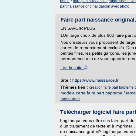
/
photo
faire part naissance grande soeur ave
part naissance original garcon avec photo
Faire part naissance origina
EN SAVOIR PLUS
1Un large choix de plus 800 faire part 
Nos créateurs vous proposent de large
cartes de remerciement exclusifs. Des 
petites filles, les petits garçons, les 
permanence afin de vous apporter des.
Lire la suite
Site :
https://www.naissance.fr
Thèmes liés :
creation faire part bapteme 
modele carte faire part bapteme
/
recher
naissance
Télécharger logiciel faire part
Logitheque vous offre ces faire part de
d'un traitement de texte et à imprimer ,
de naissance gratuit? logitheque vous e