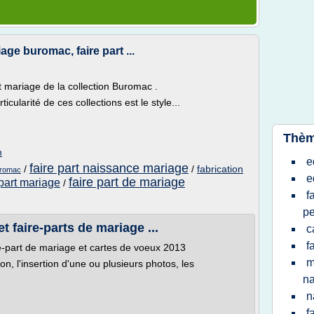
age buromac, faire part ...
 mariage de la collection Buromac .
icularité de ces collections est le style...
Thèm
m
e
faire part naissance mariage
/
/
fabrication
uromac
e
faire part de mariage
part mariage
/
f
pe
t faire-parts de mariage ...
c
f
re-part de mariage et cartes de voeux 2013
m
on, l'insertion d'une ou plusieurs photos, les
n
n
f