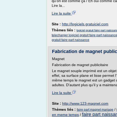
qu'on est comme ça / Eh oui comme cad
Lire la...
Lire la suite
Site :
http://logiciels.gratuiciel.com
Thèmes liés :
logiciel gratuit faire part naiss
telecharger logiciel gratuit faire part naissanc
gratuit faire part naissance
Fabrication de magnet publici
Magnet
Fabrication de magnet publicitaire
Le magnet souple imprimé est un objet 
effet, sa surface plane et lisse permet 
même temps le magnet est un gadget de p
adultes. D'autant plus qu'il y a mainten
Lire la suite
Site :
http://www.123-magnet.com
Thèmes liés :
/
faire part magnet mariage
faire part naiss
en meme temps
/