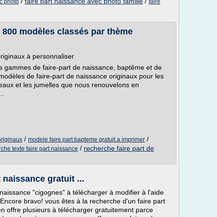
/
faire part naissance avec photo famille
/
c photo
faire
l, 800 modèles classés par thème
originaux à personnaliser
s gammes de faire-part de naissance, baptême et de
modèles de faire-part de naissance originaux pour les
jumeaux et les jumelles que nous renouvelons en
..
/
/
originaux
modele faire part bapteme gratuit a imprimer
/
recherche faire part de
che texte faire part naissance
 naissance gratuit ...
 naissance "cigognes" à télécharger à modifier à l'aide
 Encore bravo! vous êtes à la recherche d'un faire part
n offre plusieurs à télécharger gratuitement parce