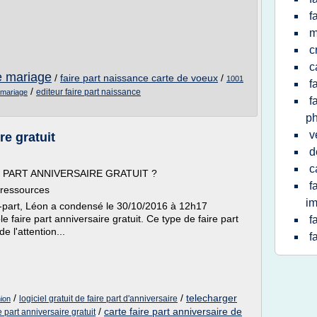
f
m
c
c
ce mariage
/
faire part naissance carte de voeux
/
1001
f
/
editeur faire part naissance
t mariage
f
ph
v
re gratuit
d
c
IRE PART ANNIVERSAIRE GRATUIT ?
f
, ressources
im
e-part, Léon a condensé le 30/10/2016 à 12h17
e faire part anniversaire gratuit. Ce type de faire part
f
 l'attention...
f
/
/
telecharger
logiciel gratuit de faire part d'anniversaire
nion
/
carte faire part anniversaire de
e part anniversaire gratuit