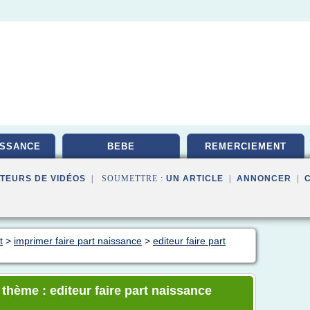
ISSANCE
BEBE
REMERCIEMENT
TEURS DE VIDÉOS
| SOUMETTRE :
UN ARTICLE
|
ANNONCER
|
t
>
imprimer faire part naissance
>
editeur faire part
 thème : editeur faire part naissance