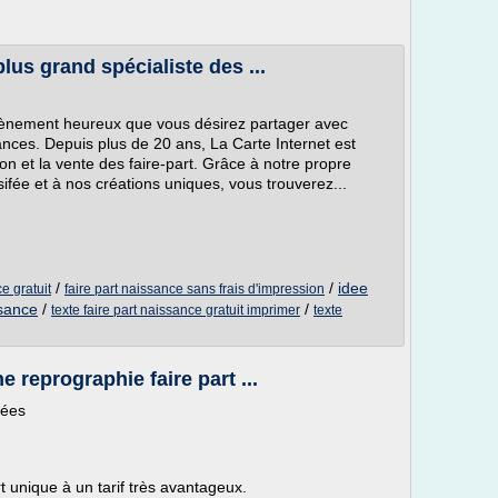
lus grand spécialiste des ...
vènement heureux que vous désirez partager avec
ances. Depuis plus de 20 ans, La Carte Internet est
tion et la vente des faire-part. Grâce à notre propre
rsifée et à nos créations uniques, vous trouverez...
/
/
idee
e gratuit
faire part naissance sans frais d'impression
ssance
/
/
texte faire part naissance gratuit imprimer
texte
e reprographie faire part ...
sées
rt unique à un tarif très avantageux.