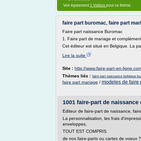
Voir également
1 Vidéos
pour ce thème
faire part buromac, faire part mari
Faire part naissance Buromac
1. Faire part de mariage et complément
Cet éditeur est situé en Belgique. La part
Lire la suite
Site :
http://www.faire-part-en-ligne.co
Thèmes liés :
faire part naissance belgique b
modeles de faire 
faire part mariage
/
1001 faire-part de naissance e
Editeur de faire-part de naissance, fai
La personnalisation, les frais d'impressi
enveloppes,
TOUT EST COMPRIS.
de nos faire-parts ou cartes de voeux ?