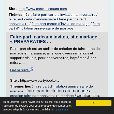
Site :
http://www.carte-discount.com
Thèmes liés :
faire part carte d'invitation anniversaire
/
faire part carte d'anniversaire
/
faire part carte d
anniversaire
/
faire part carton d'invitation mariage
/
faire
part d'invitation anniversaire de mariage
Faire-part, cadeaux invités, site mariage…
« PREPARATIFS ...
Faire-part.ch est un atelier de création de faire-parts de
mariage et naissance, ainsi que divers invitations et
supports visuels, pour anniversaires, baptêmes & bar
mitsva,...
Lire la suite
Site :
http://www.partybooker.ch
Thèmes liés :
faire part d'invitation anniversaire de
faire part invitation au mariage
mariage
/
/
creation faire
creation faire part anniversaire mariage
/
faire part naissance mariage
part mariage
/
En poursuivant votre navigation sur ce site, vous acceptez
X
l'utilisation de cookies pour vous proposer des contenus et
Invitations & Co. | Faire part | Invitation |
services adaptés à vos centres d'intérêts.
En savoir plus
Bonbonnières ...