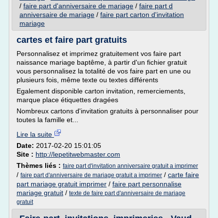
/
faire part d'anniversaire de mariage
/
faire part d
anniversaire de mariage
/
faire part carton d'invitation
mariage
cartes et faire part gratuits
Personnalisez et imprimez gratuitement vos faire part
naissance mariage baptême, à partir d'un fichier gratuit
vous personnalisez la totalité de vos faire part en une ou
plusieurs fois, même texte ou textes différents
Egalement disponible carton invitation, remerciements,
marque place étiquettes dragées
Nombreux cartons d'invitation gratuits à personnaliser pour
toutes la famille et...
Lire la suite
Date:
2017-02-20 15:01:05
Site :
http://lepetitwebmaster.com
Thèmes liés :
faire part d'invitation anniversaire gratuit a imprimer
/
/
carte faire
faire part d'anniversaire de mariage gratuit a imprimer
part mariage gratuit imprimer
/
faire part personnalise
mariage gratuit
/
texte de faire part d'anniversaire de mariage
gratuit