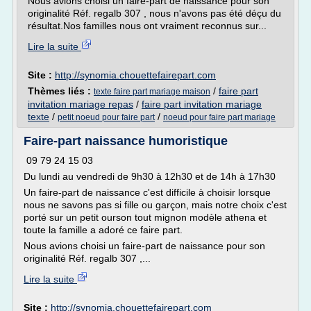
Nous avions choisi un faire-part de naissance pour son
originalité Réf. regalb 307 , nous n'avons pas été déçu du
résultat.Nos familles nous ont vraiment reconnus sur...
Lire la suite
Site :
http://synomia.chouettefairepart.com
Thèmes liés :
/
faire part
texte faire part mariage maison
invitation mariage repas
/
faire part invitation mariage
texte
/
/
petit noeud pour faire part
noeud pour faire part mariage
Faire-part naissance humoristique
09 79 24 15 03
Du lundi au vendredi de 9h30 à 12h30 et de 14h à 17h30
Un faire-part de naissance c'est difficile à choisir lorsque
nous ne savons pas si fille ou garçon, mais notre choix c'est
porté sur un petit ourson tout mignon modèle athena et
toute la famille a adoré ce faire part.
Nous avions choisi un faire-part de naissance pour son
originalité Réf. regalb 307 ,...
Lire la suite
Site :
http://synomia.chouettefairepart.com