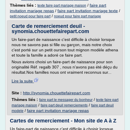
Thèmes liés :
/
faire part
texte faire part mariage maison
invitation mariage repas
/
faire part invitation mariage texte
/
/
petit noeud pour faire part
noeud pour faire part mariage
Carte de remerciement deuil -
synomia.chouettefairepart.com
Un faire-part de naissance c'est difficile à choisir lorsque
nous ne savons pas si fille ou garçon, mais notre choix
c'est porté sur un petit ourson tout mignon modèle athena
et toute la famille a adoré ce faire part.
Nous avions choisi un faire-part de naissance pour son
originalité Réf. regalb 307 , nous n'avons pas été déçu du
résultat.Nos familles nous ont vraiment reconnus sur...
Lire la suite
Site :
http://synomia.chouettefairepart.com
Thèmes liés :
/
faire part le messager du bonheur
texte faire part
/
/
mariage maison
faire part deuil remerciements
faire part deuil
/
faire part invitation mariage repas
modele
Cartes de remerciement - Mon site de A à Z
Un faire-part de naissance c'est difficile à choisir lorsque