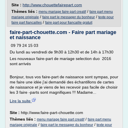
Site :
http://www.chouettefairepart.com
Thèmes liés :
/
menu mariage faire part creatif
faire part menu
/
/
mariage originale
faire part le messager du bonheur
texte pour
/
faire part fiancailles
faire part pour fiancaille gratuit
faire-part-chouette.com - Faire part mariage
et naissance
09 79 24 15 03
Du lundi au vendredi de 9h30 à 12h30 et de 14h à 17h30
Les nouveaux faire-part de mariage selection duo 2016
sont arrivés
Bonjour, tous vos faire-part de naissance sont sympas, pour
me faire une idée j'ai demandé des échantillons de cartes
de naissance et je viens de les recevoir pas facile de choisir
les 3 faire -parts sont magnifiques !!! Madame...
Lire la suite
Site :
http://www.faire-part-chouette.com
Thèmes liés :
/
menu mariage faire part creatif
faire part menu
/
/
mariage originale
faire part le messager du bonheur
texte pour