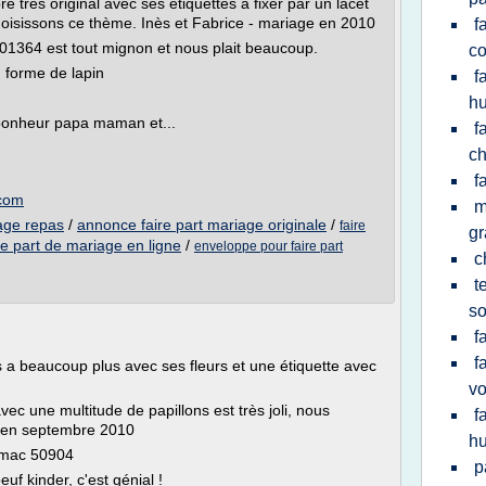
e très original avec ses étiquettes à fixer par un lacet
oisissons ce thème. Inès et Fabrice - mariage en 2010
f
01364 est tout mignon et nous plait beaucoup.
co
n forme de lapin
f
h
 bonheur papa maman et...
f
ch
f
.com
m
iage repas
/
annonce faire part mariage originale
/
faire
gr
e part de mariage en ligne
/
enveloppe pour faire part
c
t
s
f
f
 a beaucoup plus avec ses fleurs et une étiquette avec
v
ec une multitude de papillons est très joli, nous
f
e en septembre 2010
h
romac 50904
p
uf kinder, c'est génial !