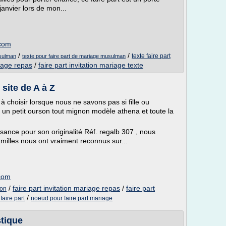
janvier lors de mon...
.com
/
/
texte faire part
usulman
texte pour faire part de mariage musulman
riage repas
/
faire part invitation mariage texte
site de A à Z
e à choisir lorsque nous ne savons pas si fille ou
r un petit ourson tout mignon modèle athena et toute la
ssance pour son originalité Réf. regalb 307 , nous
milles nous ont vraiment reconnus sur...
.com
/
faire part invitation mariage repas
/
faire part
son
/
faire part
noeud pour faire part mariage
stique