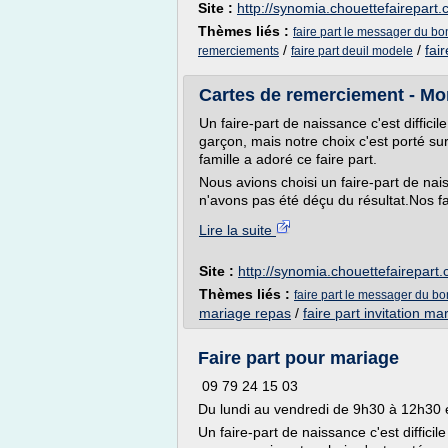
Site :
http://synomia.chouettefairepart
Thèmes liés :
faire part le messager du b
/
/
fai
remerciements
faire part deuil modele
Cartes de remerciement - Mon
Un faire-part de naissance c'est difficil
garçon, mais notre choix c'est porté su
famille a adoré ce faire part.
Nous avions choisi un faire-part de nai
n'avons pas été déçu du résultat.Nos fa
Lire la suite
Site :
http://synomia.chouettefairepart
Thèmes liés :
faire part le messager du b
mariage repas
/
faire part invitation ma
Faire part pour mariage
09 79 24 15 03
Du lundi au vendredi de 9h30 à 12h30 
Un faire-part de naissance c'est difficil