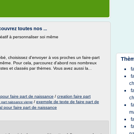
couvrez toutes nos ...
créatif à personnaliser soi même
bé, choisissez d'envoyer à vos proches un faire-part
Thèm
us-même. Pour cela, parcourez d'abord nos nombreux
tes et classés par thèmes. Vous avez aussi la...
f
f
c
f
 pour faire part de naissance
/
creation faire part
ch
/
exemple de texte de faire part de
e part naissance vierge
f
al pour faire part de naissance
m
f
f
pa