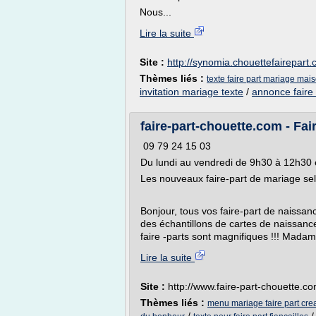
Nous...
Lire la suite
Site :
http://synomia.chouettefairepart
Thèmes liés :
texte faire part mariage mai
invitation mariage texte
/
annonce faire 
faire-part-chouette.com - Fai
09 79 24 15 03
Du lundi au vendredi de 9h30 à 12h30 
Les nouveaux faire-part de mariage se
Bonjour, tous vos faire-part de naissa
des échantillons de cartes de naissance 
faire -parts sont magnifiques !!! Madam
Lire la suite
Site :
http://www.faire-part-chouette.c
Thèmes liés :
menu mariage faire part crea