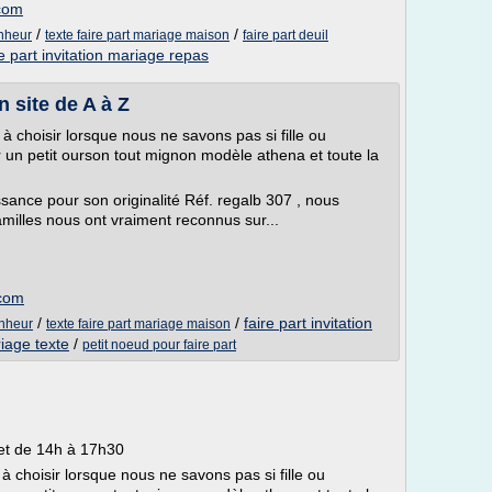
.com
/
/
onheur
texte faire part mariage maison
faire part deuil
re part invitation mariage repas
 site de A à Z
e à choisir lorsque nous ne savons pas si fille ou
r un petit ourson tout mignon modèle athena et toute la
ssance pour son originalité Réf. regalb 307 , nous
milles nous ont vraiment reconnus sur...
.com
/
/
faire part invitation
onheur
texte faire part mariage maison
riage texte
/
petit noeud pour faire part
et de 14h à 17h30
e à choisir lorsque nous ne savons pas si fille ou