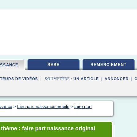
BEBE
REMERCIEMENT
ISSANCE
TEURS DE VIDÉOS
| SOUMETTRE :
UN ARTICLE
|
ANNONCER
|
issance
>
faire part naissance mobile
>
faire part
 thème : faire part naissance original