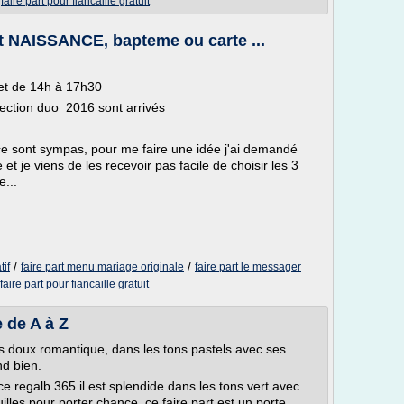
/
faire part pour fiancaille gratuit
t NAISSANCE, bapteme ou carte ...
et de 14h à 17h30
ection duo 2016 sont arrivés
nce sont sympas, pour me faire une idée j'ai demandé
et je viens de les recevoir pas facile de choisir les 3
e...
/
/
tif
faire part menu mariage originale
faire part le messager
faire part pour fiancaille gratuit
 de A à Z
rès doux romantique, dans les tons pastels avec ses
nd bien.
ce regalb 365 il est splendide dans les tons vert avec
euilles pour porter chance, ce faire part est un porte