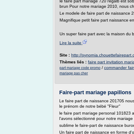
le faire part mariage 720 regalb est sobr
brun Pour notre mariage 2010, nous ch
Le modele de faire part de naissance 2
Magnifique petit faire part naissance e
Un super faire part avec la maison du
Lire la suite
Site :
http://synomia.chouettefairepart
Thèmes liés :
faire part invitation mar
/
commander fair
part mariage code promo
mariage pas cher
Faire-part mariage papillons
Le faire part de naissance 201705 nous
le prénom de notre bébé "Fleur"
le faire part mariage personal 101823 av
l'avons sélectionné pour notre mariag
sublime le faire-part de naissance bu
Un faire part de naissance en forme d'oe