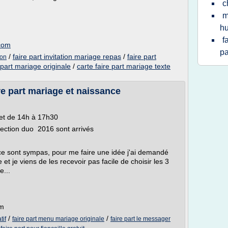
c
m
h
f
.com
pa
/
faire part invitation mariage repas
/
faire part
son
part mariage originale
/
carte faire part mariage texte
re part mariage et naissance
et de 14h à 17h30
lection duo 2016 sont arrivés
nce sont sympas, pour me faire une idée j'ai demandé
et je viens de les recevoir pas facile de choisir les 3
e...
om
/
/
tif
faire part menu mariage originale
faire part le messager