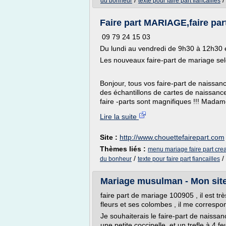
/
du bonheur
texte pour faire part fiancailles
Faire part MARIAGE,faire par
09 79 24 15 03
Du lundi au vendredi de 9h30 à 12h30 
Les nouveaux faire-part de mariage sel
Bonjour, tous vos faire-part de naissa
des échantillons de cartes de naissance 
faire -parts sont magnifiques !!! Madam
Lire la suite
Site :
http://www.chouettefairepart.com
Thèmes liés :
menu mariage faire part crea
/
/
du bonheur
texte pour faire part fiancailles
Mariage musulman - Mon site
faire part de mariage 100905 , il est t
fleurs et ses colombes , il me correspo
Je souhaiterais le faire-part de naissan
une petite coccinelle, et un trefle à 4 f