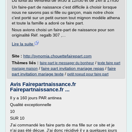
Du lundi au vendredi de 9h30 à 12h30 et de 14h à 17h30
Un faire-part de naissance c'est difficile à choisir lorsque
nous ne savons pas si fille ou garçon, mais notre choix
c'est porté sur un petit ourson tout mignon modèle athena
et toute la famille a adoré ce faire part.
Nous avions choisi un faire-part de naissance pour son
originalité Réf. regalb 307 ,...
Lire la suite
Site :
http://synomia.chouettefairepart.com
Thèmes liés :
/
faire part le messager du bonheur
texte faire part
/
faire part invitation mariage repas
/
faire
mariage maison
part invitation mariage texte
/
petit noeud pour faire part
Avis Fairepartnaissance.fr
Fairepartnaissance.fr ...
Il y a 160 jours PAR antinea
Qualité exceptionnelle
10
SUR 10
J'ai commandé les faire parts de ma fille sur ce site et je
n'ai pas été déçue. J'ai donc récidivé il y a quelques jours