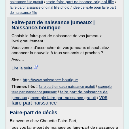
/
texte faire part naissance original fille
/
naissance fille gratuit
/
faire part naissance original fille photo
idee de texte pour faire part
de naissance fille
Faire-part de naissance jumeaux |
Naissance.boutique
Choisir le faire-part de naissance de vos jumeaux
livré gratuitement :
Vous venez d'accoucher de vos jumeaux et souhaitez
annoncer la nouvelle à tous vos amis et proches ?
Avec...
Lire la suite
Site :
http://www.naissance.boutique
Thèmes liés :
/
faire part jumeaux naissance gratuit
exemple
/
faire part de naissance de
faire part naissance jumeaux
vos
jumeaux
/
exemple faire part naissance gratuit
/
faire part naissance
Faire-part de décès
Bienvenue chez Chouette Faire-Part,
Tous vos faire-part de mariage ou faire-part de naissance à