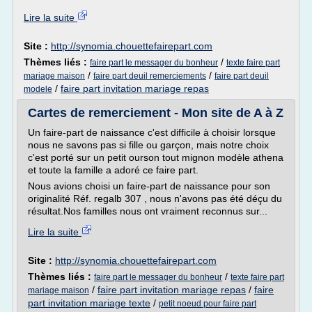
Lire la suite
Site :
http://synomia.chouettefairepart.com
Thèmes liés :
/
faire part le messager du bonheur
texte faire part
/
/
mariage maison
faire part deuil remerciements
faire part deuil
/
faire part invitation mariage repas
modele
Cartes de remerciement - Mon site de A à Z
Un faire-part de naissance c'est difficile à choisir lorsque
nous ne savons pas si fille ou garçon, mais notre choix
c'est porté sur un petit ourson tout mignon modèle athena
et toute la famille a adoré ce faire part.
Nous avions choisi un faire-part de naissance pour son
originalité Réf. regalb 307 , nous n'avons pas été déçu du
résultat.Nos familles nous ont vraiment reconnus sur...
Lire la suite
Site :
http://synomia.chouettefairepart.com
Thèmes liés :
/
faire part le messager du bonheur
texte faire part
/
faire part invitation mariage repas
/
faire
mariage maison
part invitation mariage texte
/
petit noeud pour faire part