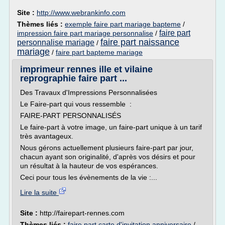
Site :
http://www.webrankinfo.com
Thèmes liés :
exemple faire part mariage bapteme
/
faire part
impression faire part mariage personnalise
/
faire part naissance
personnalise mariage
/
mariage
/
faire part bapteme mariage
imprimeur rennes ille et vilaine
reprographie faire part ...
Des Travaux d'Impressions Personnalisées
Le Faire-part qui vous ressemble :
FAIRE-PART PERSONNALISÉS
Le faire-part à votre image, un faire-part unique à un tarif
très avantageux.
Nous gérons actuellement plusieurs faire-part par jour,
chacun ayant son originalité, d'après vos désirs et pour
un résultat à la hauteur de vos espérances.
Ceci pour tous les évènements de la vie :...
Lire la suite
Site :
http://fairepart-rennes.com
Thèmes liés :
faire part carte d'invitation anniversaire
/