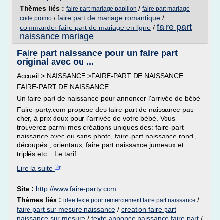
Thèmes liés :
/
faire part mariage papillon
faire part mariage
/
faire part de mariage romantique
/
code promo
faire part
commander faire part de mariage en ligne
/
naissance mariage
Faire part naissance pour un faire part
original avec ou ...
Accueil > NAISSANCE >FAIRE-PART DE NAISSANCE
FAIRE-PART DE NAISSANCE
Un faire part de naissance pour annoncer l'arrivée de bébé
Faire-party.com propose des faire-part de naissance pas
cher, à prix doux pour l'arrivée de votre bébé. Vous
trouverez parmi mes créations uniques des: faire-part
naissance avec ou sans photo, faire-part naissance rond ,
découpés , orientaux, faire part naissance jumeaux et
triplés etc... Le tarif...
Lire la suite
Site :
http://www.faire-party.com
Thèmes liés :
/
idee texte pour remerciement faire part naissance
faire part sur mesure naissance
/
creation faire part
naissance sur mesure
/
texte annonce naissance faire part
/