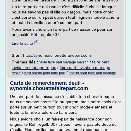
Du lundi au vendredi de 9h30 à 12h30 et de 14h à 17h30
Un faire-part de naissance c'est difficile à choisir lorsque
nous ne savons pas si fille ou garçon, mais notre choix
c'est porté sur un petit ourson tout mignon modèle athena
et toute la famille a adoré ce faire part.
Nous avions choisi un faire-part de naissance pour son
originalité Réf. regalb 307 ,...
Lire la suite
Site :
http://synomia.chouettefairepart.com
Thèmes liés :
/
faire part
texte faire part mariage maison
invitation mariage repas
/
faire part invitation mariage
texte
/
/
petit noeud pour faire part
noeud pour faire part mariage
Carte de remerciement deuil -
synomia.chouettefairepart.com
Un faire-part de naissance c'est difficile à choisir lorsque
nous ne savons pas si fille ou garçon, mais notre choix c'est
porté sur un petit ourson tout mignon modèle athena et
toute la famille a adoré ce faire part.
Nous avions choisi un faire-part de naissance pour son
originalité Réf. regalb 307 , nous n'avons pas été déçu du
résultat.Nos familles nous ont vraiment reconnus sur...