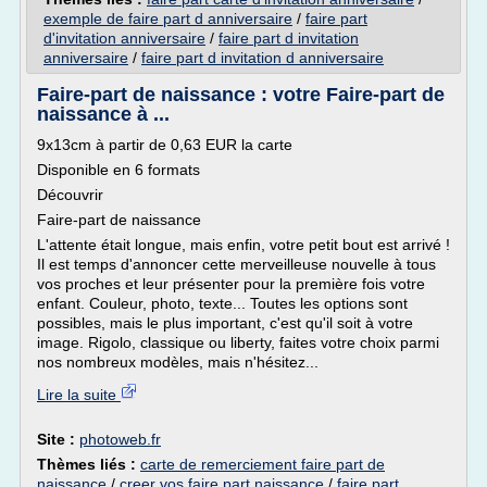
exemple de faire part d anniversaire
/
faire part
d'invitation anniversaire
/
faire part d invitation
anniversaire
/
faire part d invitation d anniversaire
Faire-part de naissance : votre Faire-part de
naissance à ...
9x13cm à partir de 0,63 EUR la carte
Disponible en 6 formats
Découvrir
Faire-part de naissance
L'attente était longue, mais enfin, votre petit bout est arrivé !
Il est temps d'annoncer cette merveilleuse nouvelle à tous
vos proches et leur présenter pour la première fois votre
enfant. Couleur, photo, texte... Toutes les options sont
possibles, mais le plus important, c'est qu'il soit à votre
image. Rigolo, classique ou liberty, faites votre choix parmi
nos nombreux modèles, mais n'hésitez...
Lire la suite
Site :
photoweb.fr
Thèmes liés :
carte de remerciement faire part de
naissance
/
creer vos faire part naissance
/
faire part