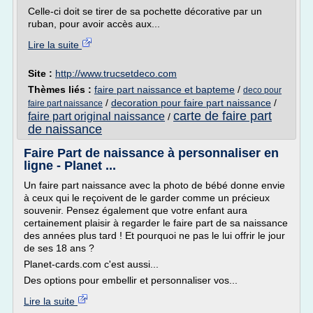
Celle-ci doit se tirer de sa pochette décorative par un
ruban, pour avoir accès aux...
Lire la suite
Site :
http://www.trucsetdeco.com
Thèmes liés :
faire part naissance et bapteme
/
deco pour
/
decoration pour faire part naissance
/
faire part naissance
carte de faire part
faire part original naissance
/
de naissance
Faire Part de naissance à personnaliser en
ligne - Planet ...
Un faire part naissance avec la photo de bébé donne envie
à ceux qui le reçoivent de le garder comme un précieux
souvenir. Pensez également que votre enfant aura
certainement plaisir à regarder le faire part de sa naissance
des années plus tard ! Et pourquoi ne pas le lui offrir le jour
de ses 18 ans ?
Planet-cards.com c'est aussi...
Des options pour embellir et personnaliser vos...
Lire la suite