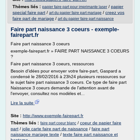
Thèmes liés :
/
papier
papier faire part pour imprimante laser
special faire part
/
/
creez vos
art du papier faire part mariage
faire part de mariage
/
art du papier faire part naissance
Faire part naissance 3 coeurs - exemple-
fairepart.fr
Faire part naissance 3 coeurs
exemple-fairepart.fr » FAIRE PART NAISSANCE 3 COEURS
?
Faire part naissance 3 coeurs, ressources
Besoin d'idées pour envoyer votre faire-part, Gaspard a
condensé le 28/02/2016 à 23h24 plusieurs ressources sur
le sujet faire part naissance 3 coeurs. Ce type de faire part
Naissance 3 coeurs demande de l'attention avant de
l'envoyer, consultez nos modèles et...
Lire la suite
Site :
http://www.exemple-fairepart.fr
Thèmes liés :
/
coeur de papier faire
faire part coeur blanc
part
/
jolie carte faire part de naissance
/
faire part
naissance mariage texte
/
texte faire part naissance et