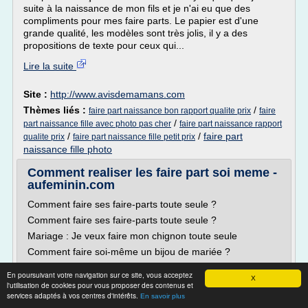
suite à la naissance de mon fils et je n'ai eu que des
compliments pour mes faire parts. Le papier est d'une
grande qualité, les modèles sont très jolis, il y a des
propositions de texte pour ceux qui...
Lire la suite
Site :
http://www.avisdemamans.com
Thèmes liés :
/
faire part naissance bon rapport qualite prix
faire
/
part naissance fille avec photo pas cher
faire part naissance rapport
/
/
faire part
qualite prix
faire part naissance fille petit prix
naissance fille photo
Comment realiser les faire part soi meme -
aufeminin.com
Comment faire ses faire-parts toute seule ?
Comment faire ses faire-parts toute seule ?
Mariage : Je veux faire mon chignon toute seule
Comment faire soi-même un bijou de mariée ?
1 novembre 2004 à 14h55
En poursuivant votre navigation sur ce site, vous acceptez
X
Ca dépend
l'utilisation de cookies pour vous proposer des contenus et
services adaptés à vos centres d'intérêts.
En savoir plus
nous on voulait vraiment les faire nous meme, comme