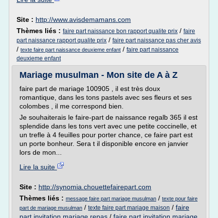
Site :
http://www.avisdemamans.com
Thèmes liés :
/
faire part naissance bon rapport qualite prix
faire
/
part naissance rapport qualite prix
faire part naissance pas cher avis
/
/
faire part naissance
texte faire part naissance deuxieme enfant
deuxieme enfant
Mariage musulman - Mon site de A à Z
faire part de mariage 100905 , il est très doux
romantique, dans les tons pastels avec ses fleurs et ses
colombes , il me correspond bien.
Je souhaiterais le faire-part de naissance regalb 365 il est
splendide dans les tons vert avec une petite coccinelle, et
un trefle à 4 feuilles pour porter chance, ce faire part est
un porte bonheur. Sera t il disponible encore en janvier
lors de mon...
Lire la suite
Site :
http://synomia.chouettefairepart.com
Thèmes liés :
/
message faire part mariage musulman
texte pour faire
/
/
faire
texte faire part mariage maison
part de mariage musulman
part invitation mariage repas
/
faire part invitation mariage