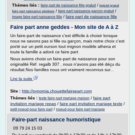
Thèmes liés :
/
faire part de naissance fille gratuit
logiciel gratuit
/
/
faire part naissance garcon gratuit
faire part naissance windows
/
faire part de naissance fille
image faire part naissance fille
Faire part anne geddes - Mon site de A à Z
Un faire-part de naissance c'est difficile à choisir lorsque
nous ne savons pas si fille ou garçon, mais notre choix c'est
porté sur un petit ourson tout mignon modèle athena et
toute la famille a adoré ce faire part.
Nous avions choisi un faire-part de naissance pour son
originalité Réf. regalb 307 , nous n'avons pas été déçu du
résultat.Nos familles nous ont vraiment reconnus sur...
Lire la suite
Site :
http://synomia.chouettefairepart.com
Thèmes liés :
/
faire part
texte faire part mariage maison
invitation mariage repas
/
faire part invitation mariage texte
/
/
petit noeud pour faire part
noeud pour faire part mariage
Faire-part naissance humoristique
09 79 24 15 03