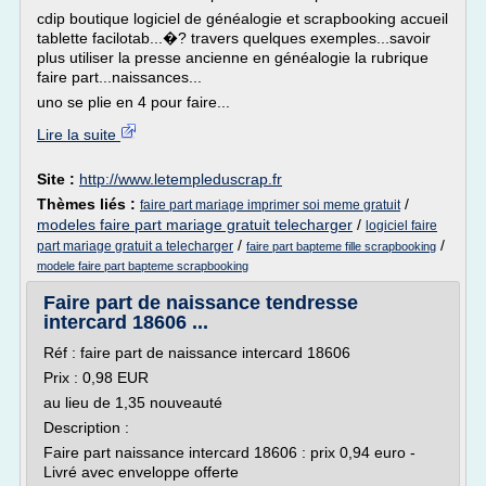
cdip boutique logiciel de généalogie et scrapbooking accueil
tablette facilotab...�? travers quelques exemples...savoir
plus utiliser la presse ancienne en généalogie la rubrique
faire part...naissances...
uno se plie en 4 pour faire...
Lire la suite
Site :
http://www.letempleduscrap.fr
Thèmes liés :
/
faire part mariage imprimer soi meme gratuit
modeles faire part mariage gratuit telecharger
/
logiciel faire
/
/
part mariage gratuit a telecharger
faire part bapteme fille scrapbooking
modele faire part bapteme scrapbooking
Faire part de naissance tendresse
intercard 18606 ...
Réf : faire part de naissance intercard 18606
Prix : 0,98 EUR
au lieu de 1,35 nouveauté
Description :
Faire part naissance intercard 18606 : prix 0,94 euro -
Livré avec enveloppe offerte