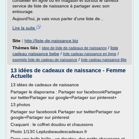
conseiller en ligne ou en magasin et surtout le fameux
service de liste de naissance à partager avec son
entourage.
Aujourd'hui, je vais vous parler d'une liste de...
Lire la suite
Site :
http://liste-de-naissance.biz
Thèmes liés :
/
liste
idee de liste de cadeaux de naissance
cadeau naissance bebe
/
/
liste cadeau naissance en ligne
/
exemple liste de cadeau de naissance
liste cadeau naissance fille
13 idées de cadeaux de naissance - Femme
Actuelle
13 idées de cadeaux de naissance
Partager le diaporama : Partager sur faceboookPartager
sur twitterPartager sur google+Partager sur pinterest+
13 photos
Partager sur faceboook Partager sur twitterPartager sur
google+Partager sur pinterest
Craquant : le coffret doudou et chaussons
Photo 1/13© Leplusbeaudescadeaux.fr
Dans une belle boîte : un doudou, des petits chaussons et