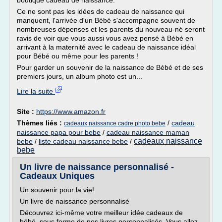
boutique cadeau de naissance.
Ce ne sont pas les idées de cadeau de naissance qui
manquent, l'arrivée d'un Bébé s'accompagne souvent de
nombreuses dépenses et les parents du nouveau-né seront
ravis de voir que vous aussi vous avez pensé à Bébé en
arrivant à la maternité avec le cadeau de naissance idéal
pour Bébé ou même pour les parents !
Pour garder un souvenir de la naissance de Bébé et de ses
premiers jours, un album photo est un...
Lire la suite
Site :
https://www.amazon.fr
Thèmes liés :
/
cadeau
cadeaux naissance cadre photo bebe
naissance papa pour bebe
/
cadeau naissance maman
cadeaux naissance
bebe
/
liste cadeau naissance bebe
/
bebe
Un livre de naissance personnalisé -
Cadeaux Uniques
Un souvenir pour la vie!
Un livre de naissance personnalisé
Découvrez ici-même votre meilleur idée cadeaux de
bébé, sous forme de nos livres personnalisés. Vous allez