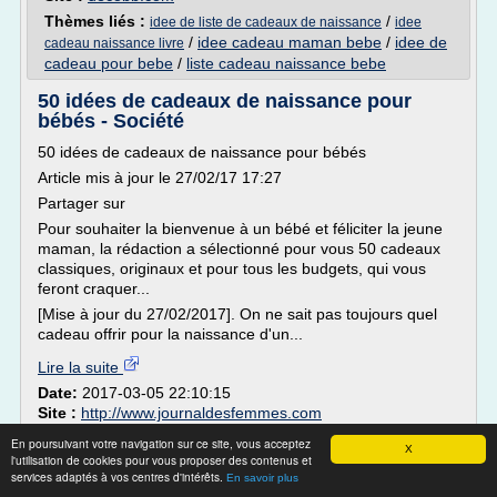
Thèmes liés :
/
idee de liste de cadeaux de naissance
idee
/
idee cadeau maman bebe
/
idee de
cadeau naissance livre
cadeau pour bebe
/
liste cadeau naissance bebe
50 idées de cadeaux de naissance pour
bébés - Société
50 idées de cadeaux de naissance pour bébés
Article mis à jour le 27/02/17 17:27
Partager sur
Pour souhaiter la bienvenue à un bébé et féliciter la jeune
maman, la rédaction a sélectionné pour vous 50 cadeaux
classiques, originaux et pour tous les budgets, qui vous
feront craquer...
[Mise à jour du 27/02/2017]. On ne sait pas toujours quel
cadeau offrir pour la naissance d'un...
Lire la suite
Date:
2017-03-05 22:10:15
Site :
http://www.journaldesfemmes.com
Thèmes liés :
cadeau bebe naissance original
/
bebe et
En poursuivant votre navigation sur ce site, vous acceptez
X
enfant cadeaux naissance
/
l'utilisation de cookies pour vous proposer des contenus et
idee cadeaux naissance avec
services adaptés à vos centres d'intérêts.
/
cadeau bebe naissance personnalise
/
cadeau
En savoir plus
couche