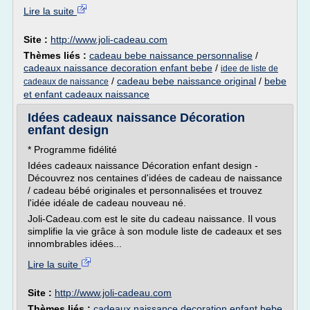
Lire la suite
Site :
http://www.joli-cadeau.com
Thèmes liés :
cadeau bebe naissance personnalise
/
cadeaux naissance decoration enfant bebe
/
idee de liste de
/
cadeau bebe naissance original
/
bebe
cadeaux de naissance
et enfant cadeaux naissance
Idées cadeaux naissance Décoration
enfant design
* Programme fidélité
Idées cadeaux naissance Décoration enfant design -
Découvrez nos centaines d'idées de cadeau de naissance
/ cadeau bébé originales et personnalisées et trouvez
l'idée idéale de cadeau nouveau né.
Joli-Cadeau.com est le site du cadeau naissance. Il vous
simplifie la vie grâce à son module liste de cadeaux et ses
innombrables idées...
Lire la suite
Site :
http://www.joli-cadeau.com
Thèmes liés :
cadeaux naissance decoration enfant bebe