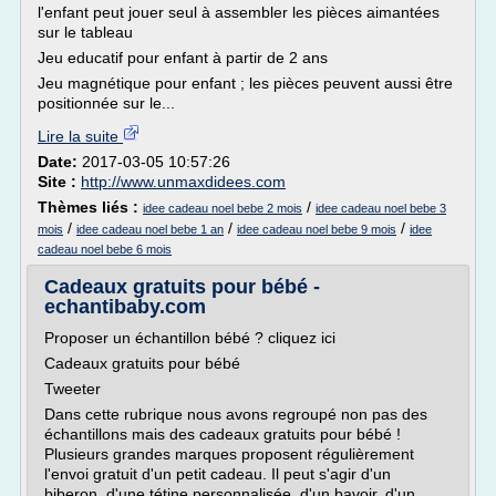
l'enfant peut jouer seul à assembler les pièces aimantées
sur le tableau
Jeu educatif pour enfant à partir de 2 ans
Jeu magnétique pour enfant ; les pièces peuvent aussi être
positionnée sur le...
Lire la suite
Date:
2017-03-05 10:57:26
Site :
http://www.unmaxdidees.com
Thèmes liés :
/
idee cadeau noel bebe 2 mois
idee cadeau noel bebe 3
/
/
/
mois
idee cadeau noel bebe 1 an
idee cadeau noel bebe 9 mois
idee
cadeau noel bebe 6 mois
Cadeaux gratuits pour bébé -
echantibaby.com
Proposer un échantillon bébé ? cliquez ici
Cadeaux gratuits pour bébé
Tweeter
Dans cette rubrique nous avons regroupé non pas des
échantillons mais des cadeaux gratuits pour bébé !
Plusieurs grandes marques proposent régulièrement
l'envoi gratuit d'un petit cadeau. Il peut s'agir d'un
biberon, d'une tétine personnalisée, d'un bavoir, d'un