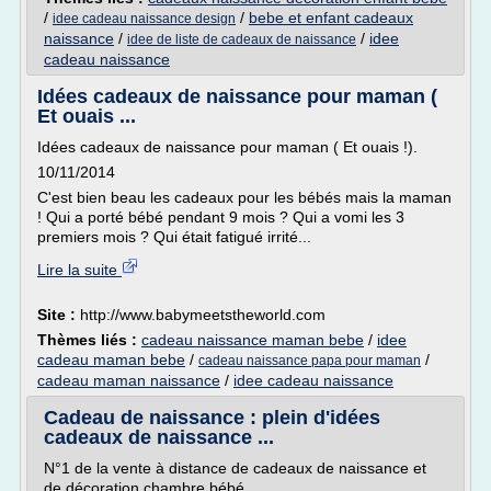
/
/
bebe et enfant cadeaux
idee cadeau naissance design
naissance
/
/
idee
idee de liste de cadeaux de naissance
cadeau naissance
Idées cadeaux de naissance pour maman (
Et ouais ...
Idées cadeaux de naissance pour maman ( Et ouais !).
10/11/2014
C'est bien beau les cadeaux pour les bébés mais la maman
! Qui a porté bébé pendant 9 mois ? Qui a vomi les 3
premiers mois ? Qui était fatigué irrité...
Lire la suite
Site :
http://www.babymeetstheworld.com
Thèmes liés :
cadeau naissance maman bebe
/
idee
cadeau maman bebe
/
/
cadeau naissance papa pour maman
cadeau maman naissance
/
idee cadeau naissance
Cadeau de naissance : plein d'idées
cadeaux de naissance ...
N°1 de la vente à distance de cadeaux de naissance et
de décoration chambre bébé