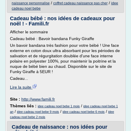
/
/
naissance personnalise
coffret cadeau naissance pas cher
idee
cadeau noel bebe
Cadeau bébé : nos idées de cadeaux pour
noël ! - Famili.fr
Afficher le sommaire
Cadeau bébé : Bavoir bandana Funky Giraffe
Un bavoir bandana très fashion pour votre bébé ! Une face
externe en coton doux ultra absorbant pour les périodes de
salivation et de régurgitation doublée d'une face interne
polaire en polyester 100%, pour maintenir la poitrine et la
nuque de bébé bien au chaud. Disponible sur le site de
Funky Giraffe à 5EUR !
Cadeau...
Lire la suite
Site :
http://www.famili.fr
Thèmes liés :
/
idee cadeau noel bebe 1 mois
idee cadeau noel bebe 1
/
/
/
an
idee cadeau noel bebe 9 mois
idee cadeau noel bebe 6 mois
idee
cadeau noel bebe 2 mois
Cadeau de naissance : nos idées pour