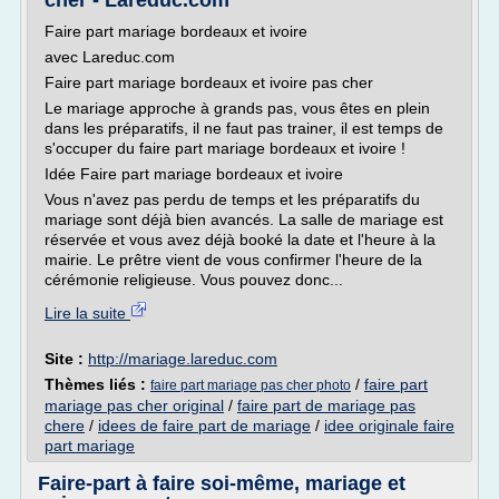
cher - Lareduc.com
Faire part mariage bordeaux et ivoire
avec Lareduc.com
Faire part mariage bordeaux et ivoire pas cher
Le mariage approche à grands pas, vous êtes en plein
dans les préparatifs, il ne faut pas trainer, il est temps de
s'occuper du faire part mariage bordeaux et ivoire !
Idée Faire part mariage bordeaux et ivoire
Vous n'avez pas perdu de temps et les préparatifs du
mariage sont déjà bien avancés. La salle de mariage est
réservée et vous avez déjà booké la date et l'heure à la
mairie. Le prêtre vient de vous confirmer l'heure de la
cérémonie religieuse. Vous pouvez donc...
Lire la suite
Site :
http://mariage.lareduc.com
Thèmes liés :
/
faire part
faire part mariage pas cher photo
mariage pas cher original
/
faire part de mariage pas
chere
/
idees de faire part de mariage
/
idee originale faire
part mariage
Faire-part à faire soi-même, mariage et