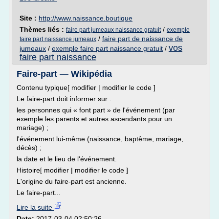
Site :
http://www.naissance.boutique
Thèmes liés :
/
faire part jumeaux naissance gratuit
exemple
/
faire part de naissance de
faire part naissance jumeaux
vos
jumeaux
/
exemple faire part naissance gratuit
/
faire part naissance
Faire-part — Wikipédia
Contenu typique[ modifier | modifier le code ]
Le faire-part doit informer sur :
les personnes qui « font part » de l'événement (par
exemple les parents et autres ascendants pour un
mariage) ;
l'événement lui-même (naissance, baptême, mariage,
décès) ;
la date et le lieu de l'événement.
Histoire[ modifier | modifier le code ]
L'origine du faire-part est ancienne.
Le faire-part...
Lire la suite
Date:
2017-03-04 02:50:26