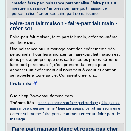
creation faire part naissance personnalise
/
faire part sur
mesure naissance
/
impression faire part naissance
personnalise
/
creer ses faire part de naissance
Faire-part fait maison - faire-part fait main -
créer soi ...
Faire-part fait maison, faire-part fait main, créer soi-même
son faire part
Une naissance ou un mariage sont des événements très
personnels. Pour les annoncer, un faire-part fait maison est
donc plus approprié que des cartes toutes prêtes. Créer un
faire-part personnalisé, c'est prendre du temps pour
annoncer un événement qui nous tient à coeur et dont on
se rappellera toute sa vie. Comment créer un...
Lire la suite
Site :
http://www.atoutfemme.com
Thèmes liés :
/
creer soi meme son faire part mariage
faire part de
/
naissance a creer soi meme
faire part naissance fait main soi meme
/
creer soi meme faire part
/
comment creer un faire part de
mariage
Faire part mariage blanc et rouge pas cher