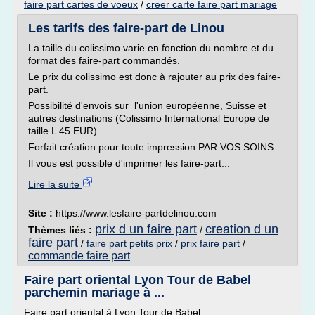
faire part cartes de voeux
/
creer carte faire part mariage
Les tarifs des faire-part de Linou
La taille du colissimo varie en fonction du nombre et du
format des faire-part commandés.
Le prix du colissimo est donc à rajouter au prix des faire-
part.
Possibilité d'envois sur l'union européenne, Suisse et
autres destinations (Colissimo International Europe de
taille L 45 EUR).
Forfait création pour toute impression PAR VOS SOINS :
Il vous est possible d'imprimer les faire-part...
Lire la suite
Site :
https://www.lesfaire-partdelinou.com
prix d un faire part
creation d un
Thèmes liés :
/
faire part
/
faire part petits prix
/
prix faire part
/
commande faire part
Faire part oriental Lyon Tour de Babel
parchemin mariage à ...
Faire part oriental à Lyon Tour de Babel