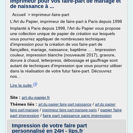
Imprimeur pour vos faire-part de mariage et
de naissance à ...
Accueil > imprimeur-faire-part
L'Art du Papier, imprimeur de faire-part à Paris depuis 1998
Implanté à Paris depuis 1998, l'Art du Papier vous propose
une collection unique de papier de création sur lesquels
vous pourrez appliquer de nombreuses techniques
d'impression pour la création de vos faire-part de
fiançailles, mariage, naissance, baptême ... . Impression
couleur, impression blanche (nouveauté 2017), gravure,
dorure à chaud, letterpress, débossage et gauffrage sont
autant de techniques d'impression que vous pourrez utiliser
dans la réalisation de votre futur faire-part. Découvrez
nos...
Lire la suite
Site :
art-du-papier.fr
Thèmes liés :
/
art du papier faire part naissance
art du papier
/
/
papier faire
faire part mariage
imprimeur faire part mariage paris
part impression
/
faire part naissance sans impression
Impression de votre faire part
personnalisé en 24H - lips.fr