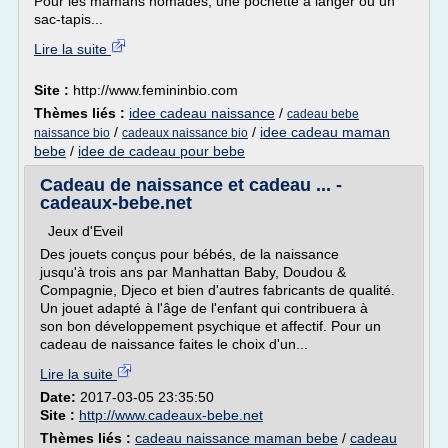
Pour les mamans nomades, une pochette à langer ou un
sac-tapis...
Lire la suite
Site :
http://www.femininbio.com
Thèmes liés :
idee cadeau naissance
/
cadeau bebe
/
/
idee cadeau maman
naissance bio
cadeaux naissance bio
bebe
/
idee de cadeau pour bebe
Cadeau de naissance et cadeau ... -
cadeaux-bebe.net
Jeux d'Eveil
Des jouets conçus pour bébés, de la naissance
jusqu'à trois ans par Manhattan Baby, Doudou &
Compagnie, Djeco et bien d'autres fabricants de qualité.
Un jouet adapté à l'âge de l'enfant qui contribuera à
son bon développement psychique et affectif. Pour un
cadeau de naissance faites le choix d'un...
Lire la suite
Date:
2017-03-05 23:35:50
Site :
http://www.cadeaux-bebe.net
Thèmes liés :
cadeau naissance maman bebe
/
cadeau