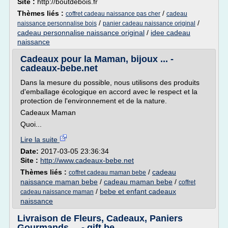
Site :
http://boutdebois.fr
Thèmes liés :
/
coffret cadeau naissance pas cher
cadeau
/
/
naissance personnalise bois
panier cadeau naissance original
cadeau personnalise naissance original
/
idee cadeau
naissance
Cadeaux pour la Maman, bijoux ... -
cadeaux-bebe.net
Dans la mesure du possible, nous utilisons des produits
d'emballage écologique en accord avec le respect et la
protection de l'environnement et de la nature.
Cadeaux Maman
Quoi...
Lire la suite
Date:
2017-03-05 23:36:34
Site :
http://www.cadeaux-bebe.net
Thèmes liés :
/
cadeau
coffret cadeau maman bebe
naissance maman bebe
/
cadeau maman bebe
/
coffret
/
bebe et enfant cadeaux
cadeau naissance maman
naissance
Livraison de Fleurs, Cadeaux, Paniers
Gourmands ... - gift.be