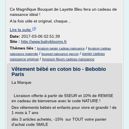
Ce Magnifique Bouquet de Layette Bleu fera un cadeau de
naissance idéal !
A la fois utile et original, chaque...
Lire la suite
Date:
2017-03-06 02:51:39
Site :
http://www.babyblooms.fr
Thèmes liés :
/
livraison panier cadeau naissance
livraison cadeau
/
/
panier cadeau
naissance maternite
bouquet naissance garcon
/
naissance original
livraison fleurs cadeau naissance
Vêtement bébé en coton bio - Bebobio
Paris
La Marque
Livraison offerte à partir de 55EUR et 10% de REMISE
en cadeau de bienvenue avec le code NATURE !
Des vêtements bébés et enfants pour vivre et grandir ! de
1 mois à 7 ans
dès 3 articles achetés, -15% sur TOUT votre panier
d'achat code SMILE